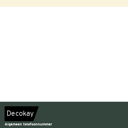
De
c
o
k
a
y
Algemeen telefoonnummer