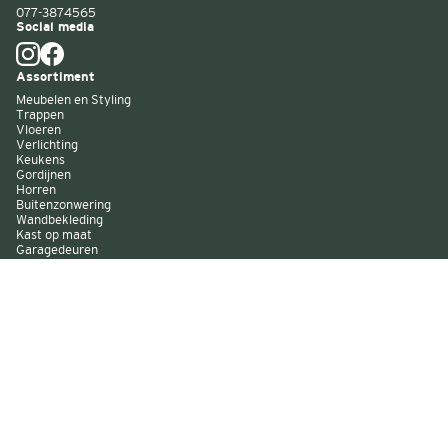
077-3874565
Social media
Assortiment
Meubelen en Styling
Trappen
Vloeren
Verlichting
Keukens
Gordijnen
Horren
Buitenzonwering
Wandbekleding
Kast op maat
Garagedeuren
Binnenverf
Buitenverf
Raambekleding
Over Decokay
Winkels
Assortiment
Services
Smart by Decokay
Duurzaam Decokay
Franchise Decokay
Inspiratie
Evenementen