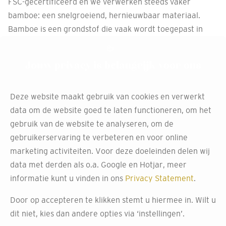
FSC-gecertificeerd en we verwerken steeds vaker
bamboe: een snelgroeiend, hernieuwbaar materiaal.
Bamboe is een grondstof die vaak wordt toegepast in
onze raamdecoratie. Zo geef je je ramen een natuurlijke
look met een groen hart.
Jouw privacy is belangrijk voor ons
Deze website maakt gebruik van cookies en verwerkt
Behang met een klein voetafdruk
data om de website goed te laten functioneren, om het
gebruik van de website te analyseren, om de
Ook bij
behang
kijken we naar duurzaamheid. We werken
gebruikerservaring te verbeteren en voor online
met merken die kiezen voor milieuvriendelijke
marketing activiteiten. Voor deze doeleinden delen wij
productiemethoden, zoals het gebruik van natuurlijke
data met derden als o.a. Google en Hotjar, meer
vezels, watergedragen inkten en energiebesparende
informatie kunt u vinden in ons
Privacy Statement
.
drukprocessen. Er wordt geëxperimenteerd met
Door op accepteren te klikken stemt u hiermee in. Wilt u
duurzame materialen zoals sisal, kurk of grasweefsels,
dit niet, kies dan andere opties via ‘instellingen’.
waardoor je muren een unieke textuur krijgen.