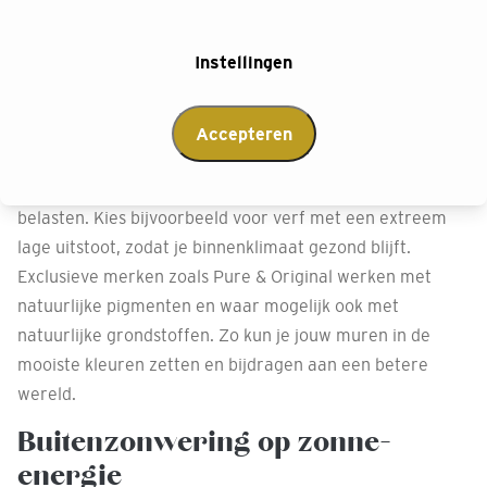
Verf die verder kijkt dan kleur
Instellingen
Onze
verf
-collectie voldoet aan de strengste milieueisen.
Schadelijke vluchtige stoffen zijn tot een minimum
beperkt en veel merken kiezen voor verpakkingen van
Accepteren
gerecycled plastic. Er wordt continu geïnvesteerd in
innovatieve recepturen die het milieu zo min mogelijk
belasten. Kies bijvoorbeeld voor verf met een extreem
lage uitstoot, zodat je binnenklimaat gezond blijft.
Exclusieve merken zoals Pure & Original werken met
natuurlijke pigmenten en waar mogelijk ook met
natuurlijke grondstoffen. Zo kun je jouw muren in de
mooiste kleuren zetten en bijdragen aan een betere
wereld.
Buitenzonwering op zonne-
energie