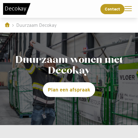
De
c
o
k
a
y
Contact
Duurzaam Decokay
Duurzaam wonen met
Decokay
Plan een afspraak