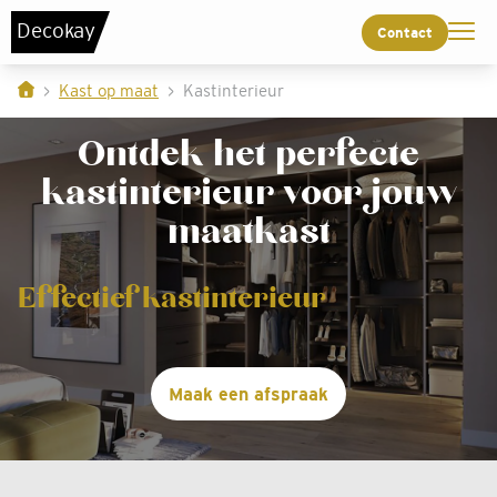
De
c
o
k
a
y
Contact
Kast op maat
Kastinterieur
Ontdek het perfecte
kastinterieur voor jouw
maatkast
Effectief kastinterieur
Maak een afspraak