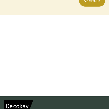
De
c
o
k
a
y