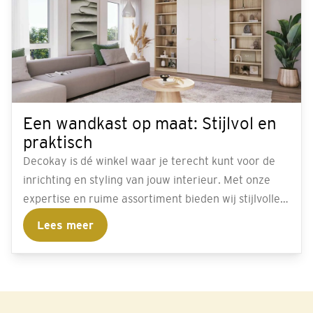
Een wandkast op maat: Stijlvol en
praktisch
Decokay is dé winkel waar je terecht kunt voor de
inrichting en styling van jouw interieur. Met onze
expertise en ruime assortiment bieden wij stijlvolle
en praktische opbergoplossingen, zoals een
Lees meer
wandkast op maat. Bezoek één van onze Decokay
winkels en laat je inspireren door ons uitgebreide
aanbod. Maak vandaag nog een afspraak voor
persoonlijk advies en creëer de perfecte
opbergoplossing voor jouw interieur.