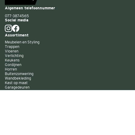
Algemeen telefoonnummer
077-3874565
Social media
Assortiment
Meubelen en Styling
Trappen
Vloeren
Verlichting
Keukens
Gordijnen
Horren
Buitenzonwering
Wandbekleding
Kast op maat
Garagedeuren
Binnenverf
Buitenverf
Raambekleding
Over Decokay
Winkels
Assortiment
Services
Smart by Decokay
Duurzaam Decokay