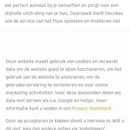
dat perfect aansluit bij je behoeften en zorgt voor een
stijlvolle uitstraling van je huis. Daarnaast biedt Decokay
ook de service van het thuis opmeten en monteren van
de kasten, zodat je geen verrassingen achteraf hebt.
Kom langs in een van onze winkels of maak een afspraak
Jouw privacy is belangrijk voor ons
voor persoonlijk advies.
Deze website maakt gebruik van cookies en verwerkt
data om de website goed te laten functioneren, om het
Ontdek jouw ideale
gebruik van de website te analyseren, om de
kastinterieur bij Decokay:
gebruikerservaring te verbeteren en voor online
marketing activiteiten. Voor deze doeleinden delen wij
de expert in maatkasten
data met derden als o.a. Google en Hotjar, meer
informatie kunt u vinden in ons
Privacy Statement
.
Ontdek het perfecte kastinterieur voor jouw maatkast bij
Door op accepteren te klikken stemt u hiermee in. Wilt u
Decokay. Maak een weloverwogen keuze door te kijken
dit niet, kies dan andere opties via ‘instellingen’.
naar de verschillende mogelijkheden en het deskundige