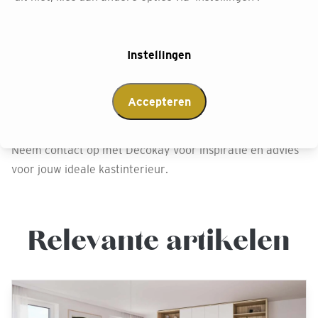
advies dat Decokay biedt. Kies voor een opgeruimde en
functionele kastenwand op maat met hanggedeelten,
legplanken of lades, volledig naar jouw wensen
Instellingen
samengesteld. Decokay biedt ook de service van het
thuis opmeten en monteren van de kasten, zodat je geen
Accepteren
verrassingen achteraf hebt. Kom langs in een van onze
winkels of maak een afspraak voor persoonlijk advies.
Neem contact op met Decokay voor inspiratie en advies
voor jouw ideale kastinterieur.
Relevante artikelen