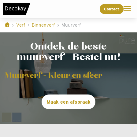
De
c
o
k
a
y
Contact
Verf
Binnenverf
Muurverf
Ontdek de beste
muurverf - Bestel nu!
Muurverf - Kleur en sfeer
Maak een afspraak