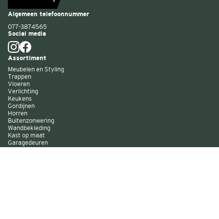
Algemeen telefoonnummer
077-3874565
Social media
Assortiment
Meubelen en Styling
Trappen
Vloeren
Verlichting
Keukens
Gordijnen
Horren
Buitenzonwering
Wandbekleding
Kast op maat
Garagedeuren
Binnenverf
Buitenverf
Raambekleding
Over Decokay
Winkels
Assortiment
Services
Smart by Decokay
Duurzaam Decokay