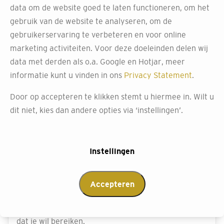
data om de website goed te laten functioneren, om het
gebruik van de website te analyseren, om de
Relevante artikelen
gebruikerservaring te verbeteren en voor online
marketing activiteiten. Voor deze doeleinden delen wij
data met derden als o.a. Google en Hotjar, meer
informatie kunt u vinden in ons
Privacy Statement
.
Door op accepteren te klikken stemt u hiermee in. Wilt u
dit niet, kies dan andere opties via ‘instellingen’.
Instellingen
Een muur sponzen, hoe doe je dat?
Accepteren
Er is veel mogelijk met een spons. Welke methode jij
kiest om je muur te sponzen, hangt af van het effect
dat je wil bereiken.