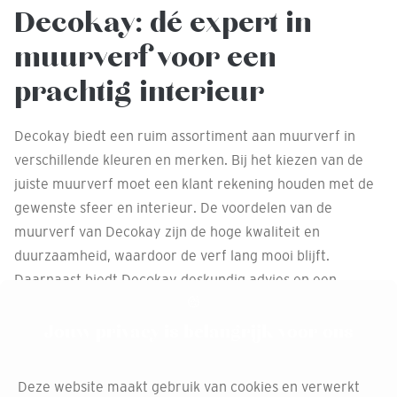
Decokay: dé expert in
muurverf voor een
prachtig interieur
Decokay biedt een ruim assortiment aan muurverf in
verschillende kleuren en merken. Bij het kiezen van de
juiste muurverf moet een klant rekening houden met de
gewenste sfeer en interieur. De voordelen van de
muurverf van Decokay zijn de hoge kwaliteit en
duurzaamheid, waardoor de verf lang mooi blijft.
Daarnaast biedt Decokay deskundig advies en een
uitgebreid assortiment, zodat klanten altijd de perfecte
verf kunnen vinden. Voor vragen en inspiratie nodigen
Jouw privacy is belangrijk voor ons
wij klanten uit om contact op te nemen of langs te komen
in onze winkel.
Deze website maakt gebruik van cookies en verwerkt