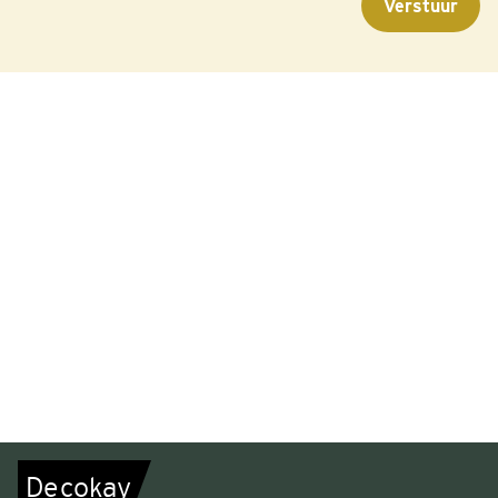
De
c
o
k
a
y