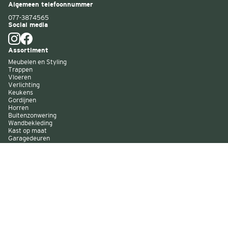
Algemeen telefoonnummer
077-3874565
Social media
Assortiment
Meubelen en Styling
Trappen
Vloeren
Verlichting
Keukens
Gordijnen
Horren
Buitenzonwering
Wandbekleding
Kast op maat
Garagedeuren
Binnenverf
Buitenverf
Raambekleding
Over Decokay
Winkels
Assortiment
Services
Smart by Decokay
Duurzaam Decokay
Franchise Decokay
Inspiratie