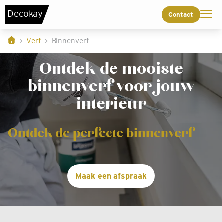
De
c
o
k
a
y
Contact
Verf
Binnenverf
Ontdek de mooiste
binnenverf voor jouw
interieur
Ontdek de perfecte binnenverf
Maak een afspraak