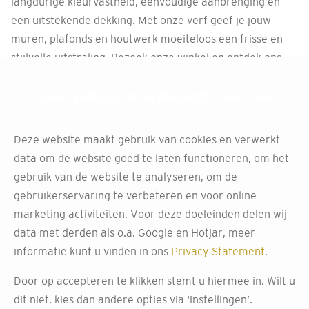
langdurige kleurvastheid, eenvoudige aanbrenging en
een uitstekende dekking. Met onze verf geef je jouw
muren, plafonds en houtwerk moeiteloos een frisse en
stijlvolle uitstraling. Bezoek onze winkel en ontdek ons
uitgebreide aanbod binnenverf voor elke smaak en stijl.
Jouw privacy is belangrijk voor ons
Deze website maakt gebruik van cookies en verwerkt
data om de website goed te laten functioneren, om het
gebruik van de website te analyseren, om de
gebruikerservaring te verbeteren en voor online
marketing activiteiten. Voor deze doeleinden delen wij
data met derden als o.a. Google en Hotjar, meer
informatie kunt u vinden in ons
Privacy Statement
.
Door op accepteren te klikken stemt u hiermee in. Wilt u
dit niet, kies dan andere opties via ‘instellingen’.