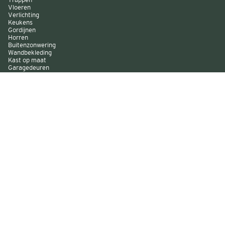
Vloeren
Verlichting
Keukens
Gordijnen
Horren
Buitenzonwering
Wandbekleding
Kast op maat
Garagedeuren
Binnenverf
Buitenverf
Raambekleding
Over Decokay
Winkels
Assortiment
Services
Smart by Decokay
Duurzaam Decokay
Franchise Decokay
Inspiratie
Evenementen
Acties
Sitemap
Algemene voorwaarden
Disclaimer
Privacy statement
Cookie statement