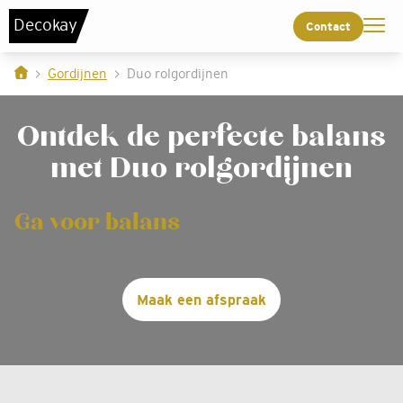
De
c
o
k
a
y
Contact
Gordijnen
Duo rolgordijnen
Ontdek de perfecte balans
met Duo rolgordijnen
Ga voor balans
Maak een afspraak