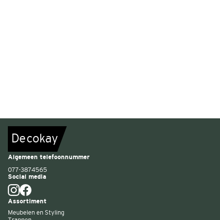
De
c
o
k
a
y
Algemeen telefoonnummer
077-3874565
Social media
Assortiment
Meubelen en Styling
Trappen