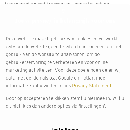
transparant en niet-transparant, bepaal je zelf de
gewenste lichtinval. Daarnaast bieden ze ook privacy,
doordat je wel naar buiten kunt kijken maar ongewenste
Jouw privacy is belangrijk voor ons
inkijk voorkomt. Bij Decokay hebben we een uitgebreide
collectie duo rolgordijnen, waaronder de multishades en
Deze website maakt gebruik van cookies en verwerkt
Twist® rolgordijnen. Kom naar onze winkel voor
data om de website goed te laten functioneren, om het
inspiratie en persoonlijk advies.
gebruik van de website te analyseren, om de
gebruikerservaring te verbeteren en voor online
marketing activiteiten. Voor deze doeleinden delen wij
data met derden als o.a. Google en Hotjar, meer
Vind jouw perfecte duo
informatie kunt u vinden in ons
Privacy Statement
.
rolgordijn bij Decokay -
Door op accepteren te klikken stemt u hiermee in. Wilt u
de expert in
dit niet, kies dan andere opties via ‘instellingen’.
raamdecoratie!
Instellingen