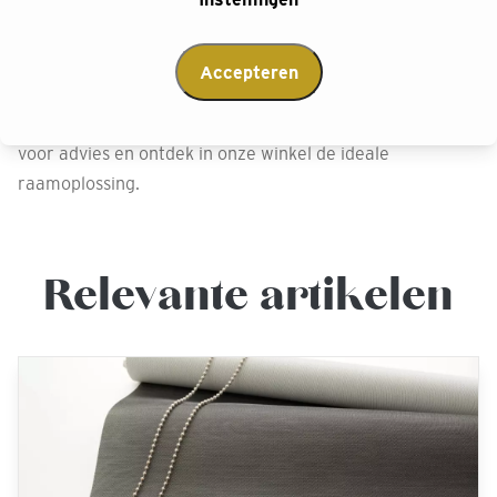
Vind harmonie met Duo rolgordijnen: de perfecte mix
van stijl en functionaliteit. Kies tussen transparante en
ondoorzichtige lagen voor gewenst licht en privacy.
Accepteren
Ontdek bij Decokay onze diverse collectie, inclusief
multishades en Twist® rolgordijnen. Maak een afspraak
voor advies en ontdek in onze winkel de ideale
raamoplossing.
Relevante artikelen