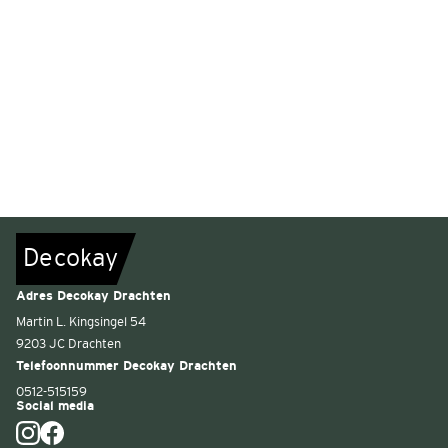
De
c
o
k
a
y
Adres Decokay Drachten
Martin L. Kingsingel 54
9203 JC Drachten
Telefoonnummer Decokay Drachten
0512-515159
Social media