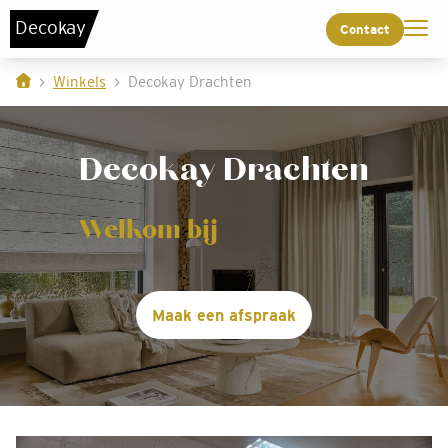
De
c
o
k
a
y
Contact
Winkels
Decokay Drachten
Decokay Drachten
Welkom bij
Maak een afspraak