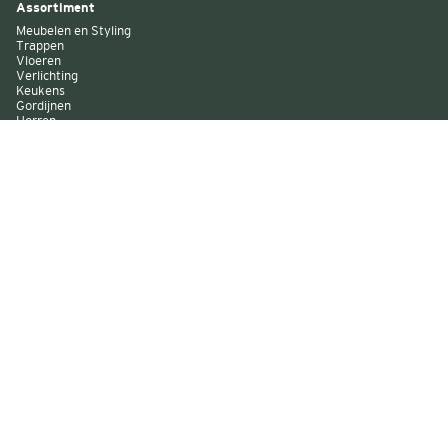
Assortiment
Meubelen en Styling
Trappen
Vloeren
Verlichting
Keukens
Gordijnen
Horren
Buitenzonwering
Wandbekleding
Kast op maat
Garagedeuren
Binnenverf
Buitenverf
Raambekleding
Over Decokay
Winkels
Assortiment
Services
Smart by Decokay
Duurzaam Decokay
Franchise Decokay
Inspiratie
Evenementen
Acties
Sitemap
Algemene voorwaarden
Disclaimer
Privacy statement