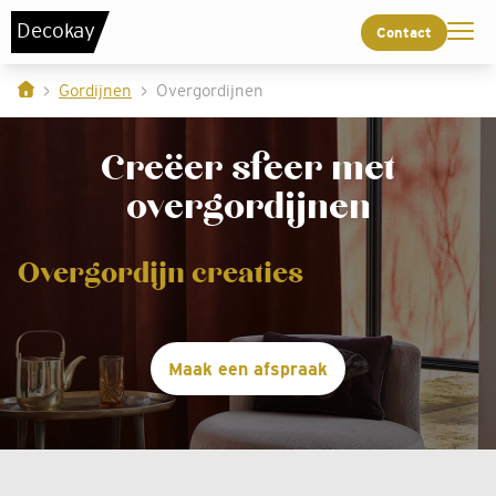
De
c
o
k
a
y
Contact
Gordijnen
Overgordijnen
Creëer sfeer met
overgordijnen
Overgordijn creaties
Maak een afspraak