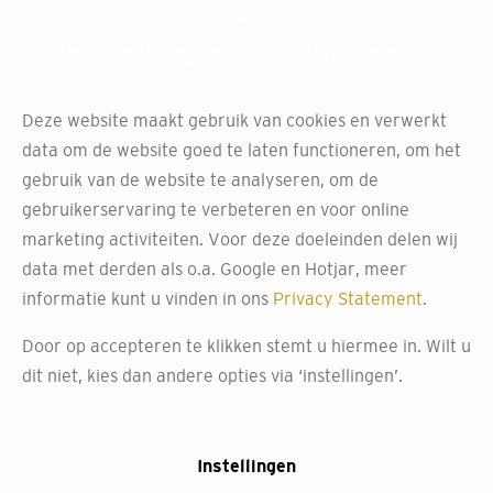
en heb je altijd voldoende privacy in jouw ruimte.
Jouw privacy is belangrijk voor ons
Deze website maakt gebruik van cookies en verwerkt
Rustig thuis kiezen
data om de website goed te laten functioneren, om het
gebruik van de website te analyseren, om de
Bij Decokay bieden we een ruime selectie van
gebruikerservaring te verbeteren en voor online
verschillende soorten overgordijnen. Wil je graag thuis je
marketing activiteiten. Voor deze doeleinden delen wij
keuze maken? Of ervaren wat de lichtinval van jouw
data met derden als o.a. Google en Hotjar, meer
kamer op een kleur doet? Dat kan. Wij hebben een
informatie kunt u vinden in ons
Privacy Statement
.
collectie stalen die je mee naar huis kunt nemen, zodat je
thuis op je gemak de kleur en stof kiest die perfect
Door op accepteren te klikken stemt u hiermee in. Wilt u
aansluit bij jouw interieur.
dit niet, kies dan andere opties via ‘instellingen’.
Instellingen
Persoonlijk advies bij