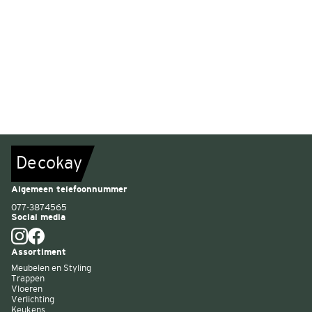
De
c
o
k
a
y
Algemeen telefoonnummer
077-3874565
Social media
Assortiment
Meubelen en Styling
Trappen
Vloeren
Verlichting
Keukens