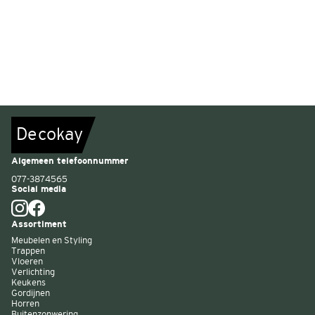
De
c
o
k
a
y
Algemeen telefoonnummer
077-3874565
Social media
Assortiment
Meubelen en Styling
Trappen
Vloeren
Verlichting
Keukens
Gordijnen
Horren
Buitenzonwering