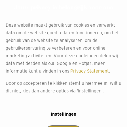
Jouw privacy is belangrijk voor ons
Ontdek ons ruime assortiment aan hoogwaardige
schildersbenodigdheden en maak van jouw huis een
Deze website maakt gebruik van cookies en verwerkt
unieke en stijlvolle ruimte. Neem contact met ons op of
data om de website goed te laten functioneren, om het
bezoek onze winkel voor meer informatie en inspiratie.
gebruik van de website te analyseren, om de
gebruikerservaring te verbeteren en voor online
marketing activiteiten. Voor deze doeleinden delen wij
Relevante artikelen
data met derden als o.a. Google en Hotjar, meer
informatie kunt u vinden in ons
Privacy Statement
.
Door op accepteren te klikken stemt u hiermee in. Wilt u
dit niet, kies dan andere opties via ‘instellingen’.
Instellingen