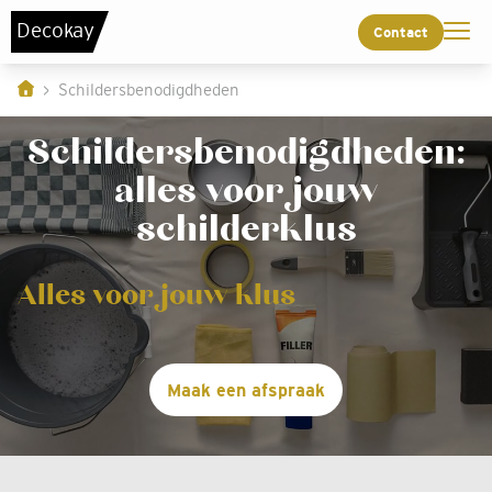
De
c
o
k
a
y
Contact
Schildersbenodigdheden
Schildersbenodigdheden:
alles voor jouw
schilderklus
Alles voor jouw klus
Maak een afspraak