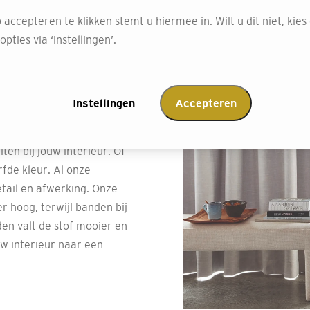
 accepteren te klikken stemt u hiermee in. Wilt u dit niet, kies
pties via ‘instellingen’.
toffen
Instellingen
Accepteren
orgvuldig. Zo bieden we
ten bij jouw interieur. Of
rfde kleur. Al onze
tail en afwerking. Onze
r hoog, terwijl banden bij
den valt de stof mooier en
uw interieur naar een