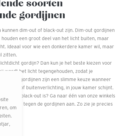
lende soorten
nde gordijnen
 kunnen dim-out of black-out zijn. Dim-out gordijnen
 houden een groot deel van het licht buiten, maar
icht. Ideaal voor wie een donkerdere kamer wil, maar
l zitten.
ichtdicht gordijn? Dan kun je het beste kiezen voor
bij wordt het licht tegengehouden, zodat je
Black-out gordijnen zijn een slimme keuze wanneer
ntaarnpaal of buitenverlichting, in jouw kamer schijnt.
dim-out of black-out is? Ga naar één van onze winkels
site
 telefoon tegen de gordijnen aan. Zo zie je precies
eren, om
 is.
eiten.
tjar,