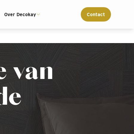
ce
Interieur advies op maat
Over Decokay
Contact
e van
de