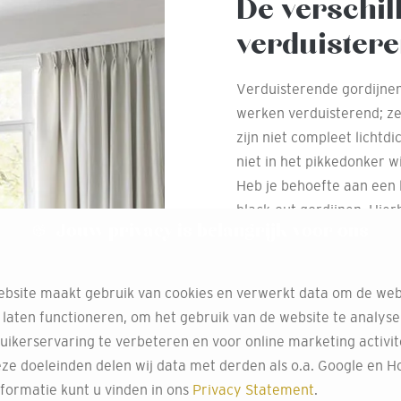
De verschil
verduistere
Verduisterende gordijnen
werken verduisterend; ze
zijn niet compleet lichtd
niet in het pikkedonker wi
Heb je behoefte aan een l
black-out gordijnen. Hier
Jouw privacy is belangrijk voor ons
ongestoord kunt slapen. 
er fel licht, zoals een la
Wil je weten of een stof 
bsite maakt gebruik van cookies en verwerkt data om de web
en houd de zaklamp van je
 laten functioneren, om het gebruik van de website te analys
hoe verduisterend de stof
uikerservaring te verbeteren en voor online marketing activit
ze doeleinden delen wij data met derden als o.a. Google en Ho
formatie kunt u vinden in ons
Privacy Statement
.