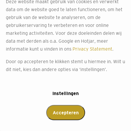
Deze website maakt gebruik van cookies en verwerkt
vormen. Denk aan kidney, pebble of een combinatie van
data om de website goed te laten functioneren, om het
vormen die prachtig in elkaar overvloeien. Helemaal
gebruik van de website te analyseren, om de
bijzonder wordt het wanneer je twee verschillende
gebruikerservaring te verbeteren en voor online
kwaliteiten combineert in bijpassende kleuren. En omdat
marketing activiteiten. Voor deze doeleinden delen wij
elk vloerkleed op maat wordt gemaakt, heb je altijd een
data met derden als o.a. Google en Hotjar, meer
uniek kleed dat past bij jouw ruimte.
informatie kunt u vinden in ons
Privacy Statement
.
Door op accepteren te klikken stemt u hiermee in. Wilt u
dit niet, kies dan andere opties via ‘instellingen’.
Instellingen
Accepteren