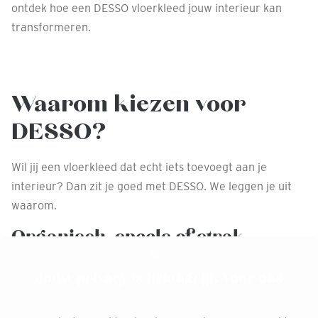
ontdek hoe een DESSO vloerkleed jouw interieur kan
transformeren.
Waarom kiezen voor
DESSO?
Wil jij een vloerkleed dat echt iets toevoegt aan je
interieur? Dan zit je goed met DESSO. We leggen je uit
waarom.
Organisch, speels of strak,
perfect op maat
Jouw privacy is belangrijk voor ons
Natuurlijk kun je kiezen voor een rechthoekig of rond
kleed, maar DESSO blinkt vooral uit in organische