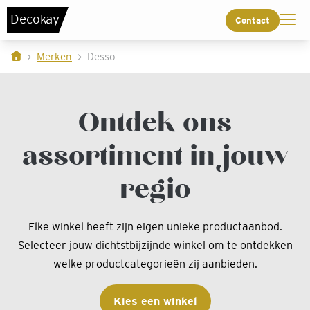
De
c
o
k
a
y
Contact
Merken
Desso
Ontdek ons
assortiment in jouw
regio
Elke winkel heeft zijn eigen unieke productaanbod.
Selecteer jouw dichtstbijzijnde winkel om te ontdekken
welke productcategorieën zij aanbieden.
Kies een winkel