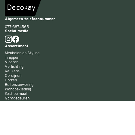
De
c
o
k
a
y
Algemeen telefoonnummer
077-3874565
Social media
Assortiment
Meubelen en Styling
Trappen
Vloeren
Verlichting
Keukens
Gordijnen
Horren
Buitenzonwering
Wandbekleding
Kast op maat
Garagedeuren
Binnenverf
Buitenverf
Raambekleding
Over Decokay
Winkels
Assortiment
Services