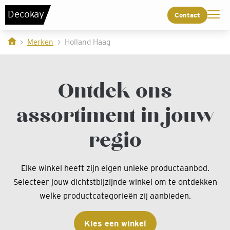
De
c
o
k
a
y
Contact
Merken
Holland Haag
Ontdek ons
assortiment in jouw
regio
Elke winkel heeft zijn eigen unieke productaanbod.
Selecteer jouw dichtstbijzijnde winkel om te ontdekken
welke productcategorieën zij aanbieden.
Kies een winkel