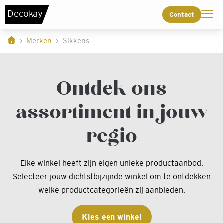
De
c
o
k
a
y
Contact
Merken
Sikkens
Ontdek ons
assortiment in jouw
regio
Elke winkel heeft zijn eigen unieke productaanbod.
Selecteer jouw dichtstbijzijnde winkel om te ontdekken
welke productcategorieën zij aanbieden.
Kies een winkel