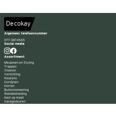
De
c
o
k
a
y
Algemeen telefoonnummer
077-3874565
Social media
Assortiment
Meubelen en Styling
Trappen
Vloeren
Verlichting
Keukens
Gordijnen
Horren
Buitenzonwering
Wandbekleding
Kast op maat
Garagedeuren
Binnenverf
Buitenverf
Raambekleding