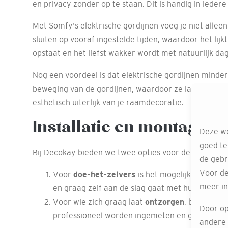
en privacy zonder op te staan. Dit is handig in iede
Met Somfy's elektrische gordijnen voeg je niet allee
sluiten op vooraf ingestelde tijden, waardoor het lijkt 
opstaat en het liefst wakker wordt met natuurlijk dag
Nog een voordeel is dat elektrische gordijnen minder
beweging van de gordijnen, waardoor ze langer mooi bl
esthetisch uiterlijk van je raamdecoratie.
Installatie en montage v
Deze we
goed te
Bij Decokay bieden we twee opties voor de installatie
de gebr
Voor de
Voor
doe-het-zelvers
is het mogelijk om Somfy 
meer in
en graag zelf aan de slag gaat met hun huisautom
Voor wie zich graag laat
ontzorgen
, biedt Dec
Door op
professioneel worden ingemeten en gemonteerd.
andere o