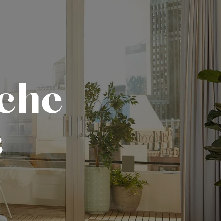
sche
s