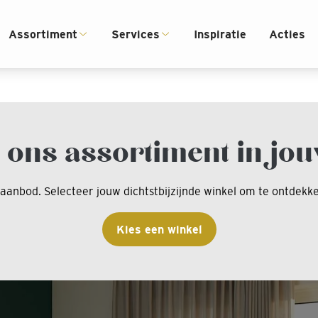
ijd een winkel bij jou in de buurt
Gratis meetservi
Assortiment
Services
Inspiratie
Acties
 Klazienaveen/Woonsfeer Heine
 ons assortiment in jou
taanbod. Selecteer jouw dichtstbijzijnde winkel om te ontdek
Kies een winkel