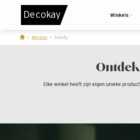
Uitstekende montageservice
Alt
De
c
o
k
a
y
Winkels
Hellevoetsluis - Blonk Woninginrichting B.V.
Klazienaveen -
Merken
Somfy
Ontdek
Elke winkel heeft zijn eigen unieke produc