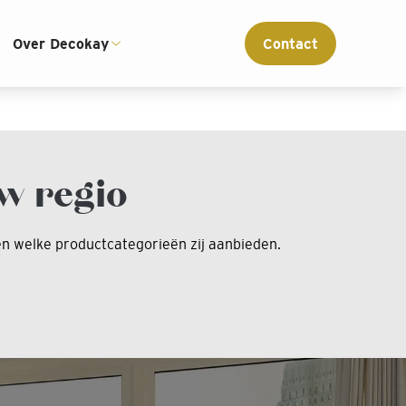
ce
Interieur advies op maat
Over Decokay
Contact
w regio
ken welke productcategorieën zij aanbieden.