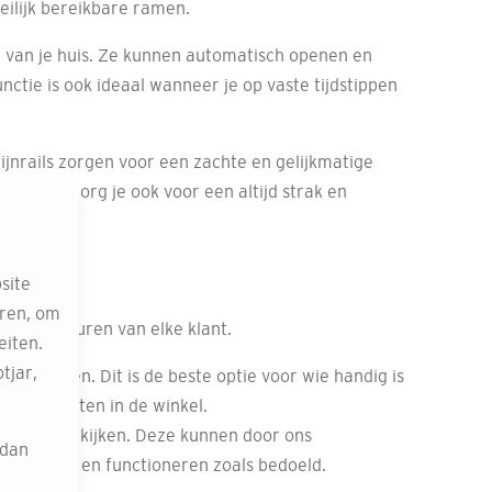
eilijk bereikbare ramen.
id van je huis. Ze kunnen automatisch openen en
 functie is ook ideaal wanneer je op vaste tijdstippen
ijnrails zorgen voor een zachte en gelijkmatige
n, maar zorg je ook voor een altijd strak en
en
site
eren, om
 en voorkeuren van elke klant.
eiten.
tjar,
e monteren. Dit is de beste optie voor wie handig is
 specialisten in de winkel.
nrails te bekijken. Deze kunnen door ons
 dan
ct passen en functioneren zoals bedoeld.