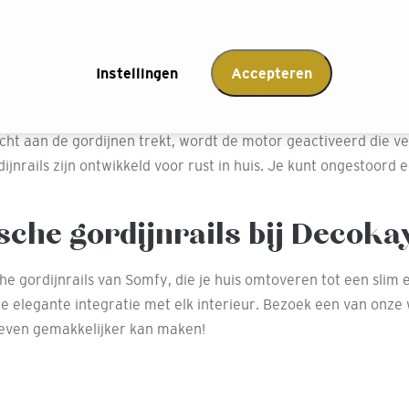
fy elektrische gordijnrails
makkelijk via de Somfy app of afstandsbediening.
Instellingen
Accepteren
omfy gordijnrails zijn eenvoudig integreerbaar met alle typen 
weggewerkt achter het gordijn.
cht aan de gordijnen trekt, wordt de motor geactiveerd die ver
dijnrails zijn ontwikkeld voor rust in huis. Je kunt ongestoord 
sche gordijnrails bij Decoka
che gordijnrails van Somfy, die je huis omtoveren tot een slim
 elegante integratie met elk interieur. Bezoek een van onze wi
leven gemakkelijker kan maken!