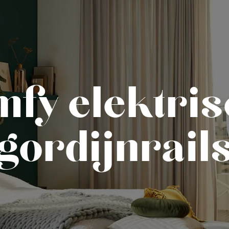
fy elektri
gordijnrail