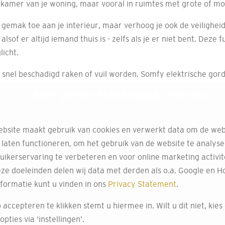
re kamer van je woning, maar vooral in ruimtes met grote of mo
n gemak toe aan je interieur, maar verhoog je ook de veilighe
alsof er altijd iemand thuis is - zelfs als je er niet bent. Deze
licht.
 snel beschadigd raken of vuil worden. Somfy elektrische gord
ijven. Zo verleng je niet alleen de levensduur van je gordijne
Jouw privacy is belangrijk voor ons
an Somfy elektrische gordijn
bsite maakt gebruik van cookies en verwerkt data om de web
 laten functioneren, om het gebruik van de website te analys
 van Somfy elektrische gordijnrails, passend bij de behoeften
uikerservaring te verbeteren en voor online marketing activit
ze doeleinden delen wij data met derden als o.a. Google en Ho
elektrische gordijnrails zelf aan te schaffen, in te meten en t
formatie kunt u vinden in ons
Privacy Statement
.
atisering. Voor advies kun je natuurlijk altijd terecht bij onze
okay de mogelijkheid om in de winkel verschillende luxe gordij
 accepteren te klikken stemt u hiermee in. Wilt u dit niet, kies
 Onze service garandeert dat de elektrische gordijnen perfe
pties via ‘instellingen’.