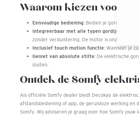
Waarom kiezen voor Som
Eenvoudige bediening
: Bedien je gordijnen ge
Integreerbaar met alle typen gordijnen
: De S
zonder verduistering. De motor is onzichtbaar 
Inclusief touch motion functie
: Wanneer je za
Geniet van absolute stilte
: De elektrische gor
sluiten.
Ontdek de Somfy elektri
Als officiële Somfy dealer biedt Decokay de elektris
afstandsbediening of app, de geruisloze werking en de
Somfy. Wij adviseren je graag over hoe Somfy jouw 