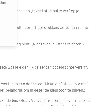
n.
 dan
verf gaat druipen (teveel of te natte verf op je
tieler opvult door licht te drukken. Je kunt in ruime
istent bezig bent. (Niet teveel clusters of gaten.)
eeg/was je eigenlijk de eerder opgebrachte verf af.
n werk je in een donkerder kleur verf als laatste met
het belangrijk om in dezelfde kleurtoon te blijven.)
an de basiskleur. Vervolgens breng je overal plukjes