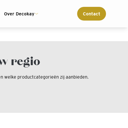
Over Decokay
Contact
w regio
ken welke productcategorieën zij aanbieden.