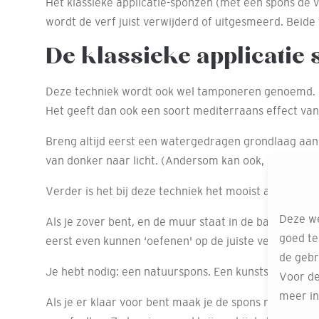
Het klassieke applicatie-sponzen (met een spons de 
wordt de verf juist verwijderd of uitgesmeerd. Beide 
De klassieke applicatie
Deze techniek wordt ook wel tamponeren genoemd. Sim
Het geeft dan ook een soort mediterraans effect van 
Breng altijd eerst een watergedragen grondlaag aan 
van donker naar licht. (Andersom kan ook, maar geeft
Verder is het bij deze techniek het mooist als je in 
Deze we
Als je zover bent, en de muur staat in de basiskleur, 
goed te
eerst even kunnen ‘oefenen' op de juiste verhouding.
de gebr
Je hebt nodig: een natuurspons. Een kunststof synthe
Voor de
meer in
Als je er klaar voor bent maak je de spons nat en knij