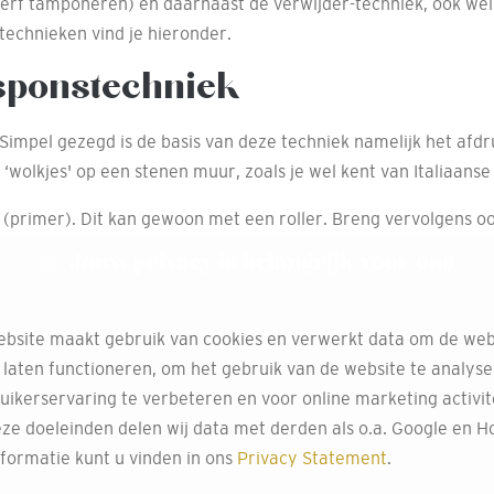
verf tamponeren) en daarnaast de verwijder-techniek, ook wel
technieken vind je hieronder.
 sponstechniek
pel gezegd is de basis van deze techniek namelijk het afdruk
‘wolkjes' op een stenen muur, zoals je wel kent van Italiaanse
(primer). Dit kan gewoon met een roller. Breng vervolgens oo
 een minder natuurlijk effect.)
Jouw privacy is belangrijk voor ons
dezelfde kleurtoon blijft. Dus donkerbruin, lichtbruin bijvoorb
bsite maakt gebruik van cookies en verwerkt data om de web
vergeet dan niet ook een groot vel papier of een paar kleine, i
 laten functioneren, om het gebruik van de website te analys
uikerservaring te verbeteren en voor online marketing activit
tische spons werk niet; deze zal lelijke randen geven en neem
ze doeleinden delen wij data met derden als o.a. Google en Ho
formatie kunt u vinden in ons
Privacy Statement
.
p je hem uit. Vervolgens dip je hem in de lichtere verf en (bel