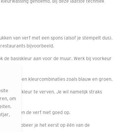
 kleurwassing genoemd. Bij deze laatste techniek
ken van verf met een spons (alsof je stempelt dus).
 restaurants bijvoorbeeld.
k de basiskleur aan voor de muur. Werk bij voorkeur
eeld, maar geen kleurcombinaties zoals blauw en groen.
site
n dezelfde kleur te verven. Je wil namelijk straks
eren, om
eiten.
t bovendien de verf niet goed op.
tjar,
angrijk!) probeer je het eerst op één van de