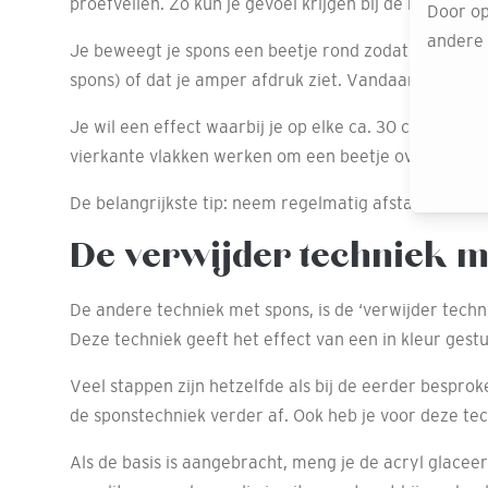
proefvellen. Zo kun je gevoel krijgen bij de hoeveelh
Door op
andere o
Je beweegt je spons een beetje rond zodat je een mooie
spons) of dat je amper afdruk ziet. Vandaar dat even
Je wil een effect waarbij je op elke ca. 30 cm een moo
vierkante vlakken werken om een beetje overzicht t
De belangrijkste tip: neem regelmatig afstand! Net als
De verwijder techniek m
De andere techniek met spons, is de ‘verwijder techn
Deze techniek geeft het effect van een in kleur gest
Veel stappen zijn hetzelfde als bij de eerder besprok
de sponstechniek verder af. Ook heb je voor deze techn
Als de basis is aangebracht, meng je de acryl glacee