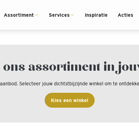
Assortiment
Services
Inspiratie
Acties
 Klazienaveen/Woonsfeer Heine
 ons assortiment in jou
taanbod. Selecteer jouw dichtstbijzijnde winkel om te ontdek
Kies een winkel