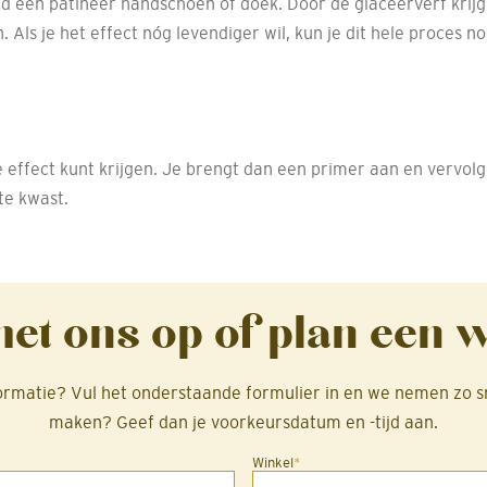
ld een patineer handschoen of doek. Door de glaceerverf krijg 
n. Als je het effect nóg levendiger wil, kun je dit hele proces 
 effect kunt krijgen. Je brengt dan een primer aan en vervolg
te kwast.
et ons op of plan een 
formatie? Vul het onderstaande formulier in en we nemen zo s
maken? Geef dan je voorkeursdatum en -tijd aan.
Winkel
*