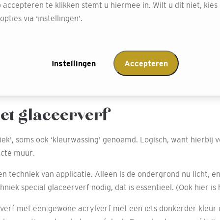
eid water en verf die nodig zijn om een mooi ‘stempel' te make
 accepteren te klikken stemt u hiermee in. Wilt u dit niet, kies
pties via ‘instellingen’.
 afdruk krijgt, maar je veegt nooit. Wat je niet wil is dat de 
 oefenen op papier geen overbodige luxe is.
ie volle afdruk krijgt, waarna je later de ruimtes ertussen sub
Instellingen
Accepteren
e houden.
 een kunstschilder heb je dat nodig om te kijken of je wel cons
et glaceerverf
iek', soms ook ‘kleurwassing' genoemd. Logisch, want hierbij v
ucte muur.
en techniek van applicatie. Alleen is de ondergrond nu licht, e
iek special glaceerverf nodig, dat is essentieel. (Ook hier is 
rverf met een gewone acrylverf met een iets donkerder kleur d