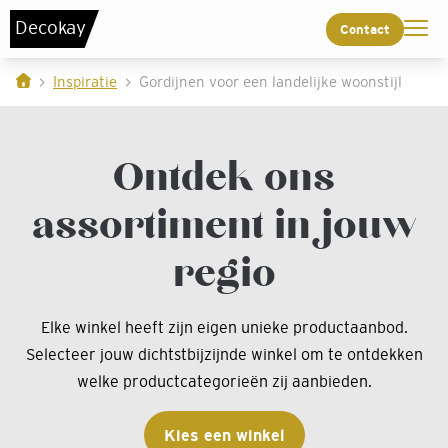
De
c
o
k
a
y
Contact
Inspiratie
Gordijnen voor een landelijke woonstijl
Ontdek ons
assortiment in jouw
regio
Elke winkel heeft zijn eigen unieke productaanbod.
Selecteer jouw dichtstbijzijnde winkel om te ontdekken
welke productcategorieën zij aanbieden.
Kies een winkel