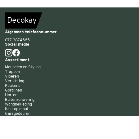
De
c
o
k
a
y
Algemeen telefoonnummer
077-3874565
Social media
Assortiment
Meubelen en Styling
Trappen
Vloeren
Verlichting
Keukens
Gordijnen
Horren
Buitenzonwering
Wandbekleding
Kast op maat
Garagedeuren
Binnenverf
Buitenverf
Raambekleding
Over Decokay