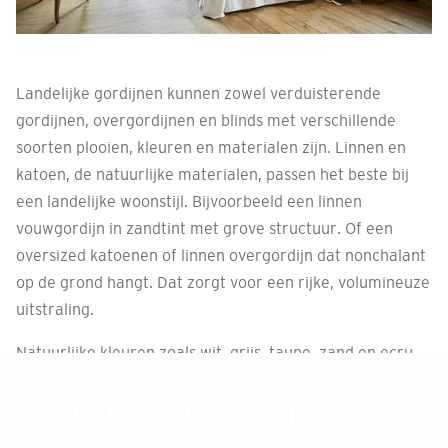
Landelijke gordijnen kunnen zowel verduisterende
gordijnen, overgordijnen en blinds met verschillende
soorten plooien, kleuren en materialen zijn. Linnen en
katoen, de natuurlijke materialen, passen het beste bij
een landelijke woonstijl. Bijvoorbeeld een linnen
vouwgordijn in zandtint met grove structuur. Of een
oversized katoenen of linnen overgordijn dat nonchalant
op de grond hangt. Dat zorgt voor een rijke, volumineuze
uitstraling.
Natuurlijke kleuren zoals wit, grijs, taupe, zand en ecru,
stralen rust en soberheid uit, maar een bloemenopdruk
in subtiele kleurnuances past ook prima in een landelijke
Jouw privacy is belangrijk voor ons
stijl.