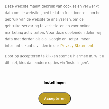
Deze website maakt gebruik van cookies en verwerkt
data om de website goed te laten functioneren, om het
Neem contact met
gebruik van de website te analyseren, om de
gebruikerservaring te verbeteren en voor online
ons op of plan een
marketing activiteiten. Voor deze doeleinden delen wij
data met derden als o.a. Google en Hotjar, meer
winkelafspraak!
informatie kunt u vinden in ons
Privacy Statement
.
Door op accepteren te klikken stemt u hiermee in. Wilt u
Heb je vragen, suggesties of wil je graag meer
dit niet, kies dan andere opties via ‘instellingen’.
informatie? Vul het onderstaande formulier in en we
nemen zo snel mogelijk contact op. Liever een
winkelafspraak maken? Geef dan je voorkeursdatum en -
Instellingen
tijd aan.
Achternaam
*
Accepteren
Winkel
*