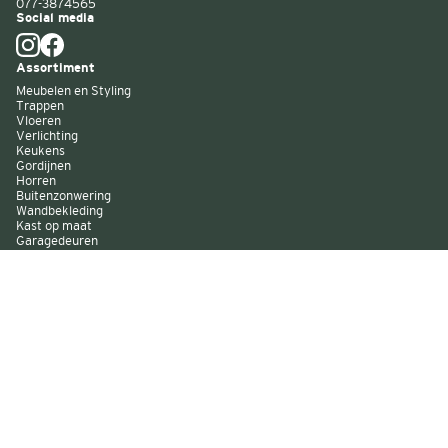
077-3874565
Social media
Assortiment
Meubelen en Styling
Trappen
Vloeren
Verlichting
Keukens
Gordijnen
Horren
Buitenzonwering
Wandbekleding
Kast op maat
Garagedeuren
Binnenverf
Buitenverf
Raambekleding
Over Decokay
Winkels
Assortiment
Services
Smart by Decokay
Duurzaam Decokay
Franchise Decokay
Inspiratie
Evenementen
Acties