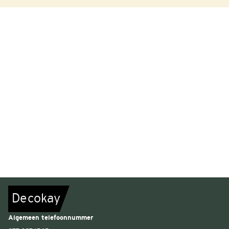
De
c
o
k
a
y
Algemeen telefoonnummer