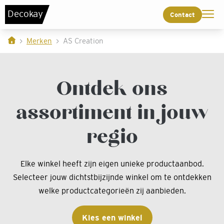
De
c
o
k
a
y
Contact
Merken
AS Creation
Ontdek ons
assortiment in jouw
regio
Elke winkel heeft zijn eigen unieke productaanbod.
Selecteer jouw dichtstbijzijnde winkel om te ontdekken
welke productcategorieën zij aanbieden.
Kies een winkel