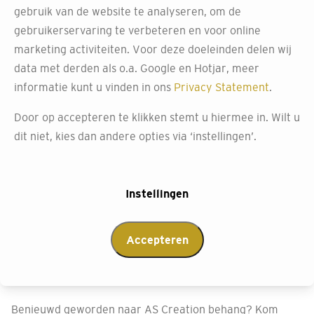
gebruik van de website te analyseren, om de
gebruikerservaring te verbeteren en voor online
marketing activiteiten. Voor deze doeleinden delen wij
data met derden als o.a. Google en Hotjar, meer
informatie kunt u vinden in ons
Privacy Statement
.
Door op accepteren te klikken stemt u hiermee in. Wilt u
dit niet, kies dan andere opties via ‘instellingen’.
Instellingen
Bezoek de winkel en laat
je inspireren door AS
Accepteren
Creation
Benieuwd geworden naar AS Creation behang? Kom