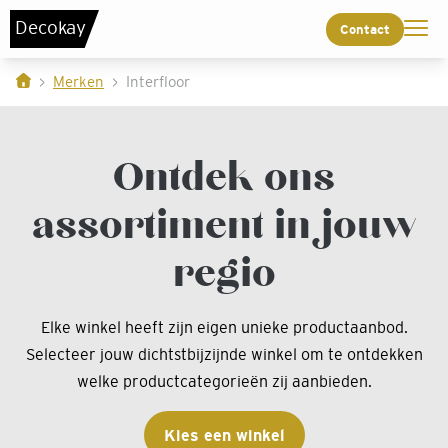
De
c
o
k
a
y
Contact
Merken
Interfloor
Ontdek ons
assortiment in jouw
regio
Elke winkel heeft zijn eigen unieke productaanbod.
Selecteer jouw dichtstbijzijnde winkel om te ontdekken
welke productcategorieën zij aanbieden.
Kies een winkel