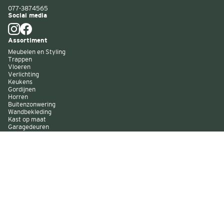
077-3874565
Social media
Assortiment
Meubelen en Styling
Trappen
Vloeren
Verlichting
Keukens
Gordijnen
Horren
Buitenzonwering
Wandbekleding
Kast op maat
Garagedeuren
Binnenverf
Buitenverf
Raambekleding
Over Decokay
Winkels
Assortiment
Services
Smart by Decokay
Duurzaam Decokay
Franchise Decokay
Inspiratie
Evenementen