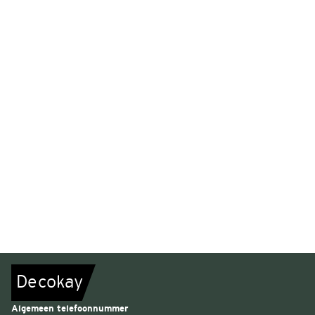
De
c
o
k
a
y
Algemeen telefoonnummer