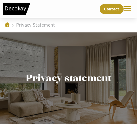
De
c
o
k
a
y
Contact
Privacy Statement
Privacy statement