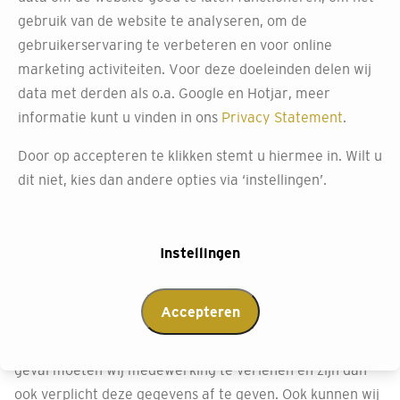
het verwerken van bestelde producten en
gebruik van de website te analyseren, om de
materialen
gebruikerservaring te verbeteren en voor online
het verzorgen van de (financiële) administratie
marketing activiteiten. Voor deze doeleinden delen wij
het verzorgen van nieuwsbrieven en uitnodigingen
data met derden als o.a. Google en Hotjar, meer
informatie kunt u vinden in ons
Privacy Statement
.
Wij geven nooit persoonsgegevens door aan andere
partijen waarmee we geen verwerkersovereenkomst
Door op accepteren te klikken stemt u hiermee in. Wilt u
hebben afgesloten. Met deze partijen (verwerkers)
dit niet, kies dan andere opties via ‘instellingen’.
maken wij hierin uiteraard de nodige afspraken om de
beveiliging van jouw persoonsgegevens te waarborgen.
Verder zullen wij de door jou verstrekte gegevens niet
Instellingen
aan andere partijen verstrekken, tenzij dit wettelijk
verplicht en toegestaan is. Een voorbeeld hiervan is dat
Accepteren
de politie in het kader van een onderzoek
(persoons)gegevens bij ons opvraagt. In een dergelijk
geval moeten wij medewerking te verlenen en zijn dan
ook verplicht deze gegevens af te geven. Ook kunnen wij