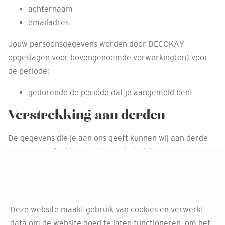
achternaam
emailadres
Jouw persoonsgegevens worden door DECOKAY
opgeslagen voor bovengenoemde verwerking(en) voor
de periode:
gedurende de periode dat je aangemeld bent
Verstrekking aan derden
De gegevens die je aan ons geeft kunnen wij aan derde
partijen verstrekken als dit noodzakelijk is voor
uitvoering van de hierboven beschreven doeleinden.
Jouw privacy is belangrijk voor ons
Zo maken wij gebruik van een derde partij voor:
het verzorgen van de internetomgeving en
Deze website maakt gebruik van cookies en verwerkt
automatisering
data om de website goed te laten functioneren, om het