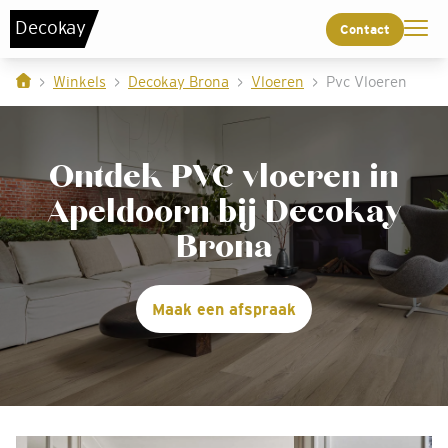
De
c
o
k
a
y
Contact
Winkels
Decokay Brona
Vloeren
Pvc Vloeren
Ontdek PVC vloeren in
Apeldoorn bij Decokay
Brona
Maak een afspraak