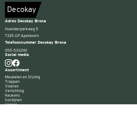
De
c
o
k
a
y
Adres Decokay Brona
Hoenderparkweg 5
7335 GP Apeldoorn
Telefoonnummer Decokay Brona
055-5332161
Social media
Assortiment
Meubelen en Styling
Trappen
Vloeren
Verlichting
Keukens
Gordijnen
Horren
Buitenzonwering
Wandbekleding
Kast op maat
Garagedeuren
Binnenverf
Buitenverf
Raambekleding