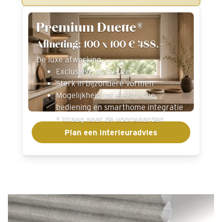
Premium Duette®
Afmeting: 100 x 100 € 488.-
De luxe afwerking
Exclusieve stofkeuze
Sterk in bijzondere vormen
Mogelijkheid tot elektrische
bediening en smarthome integratie
* Vraag naar de voorwaarden
Plan een interieuradvies