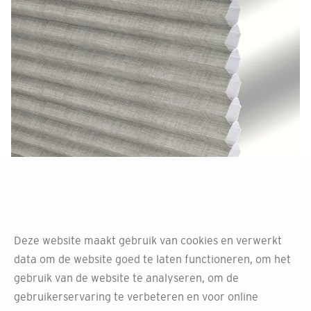
Jouw privacy is belangrijk voor ons
Ga voor gemak met
elektrische duette
Deze website maakt gebruik van cookies en verwerkt
data om de website goed te laten functioneren, om het
raamdecoratie
gebruik van de website te analyseren, om de
gebruikerservaring te verbeteren en voor online
Onze duette gordijnen combineren luxe met