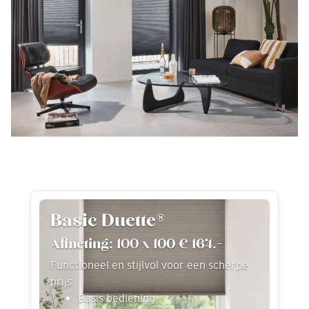
Basic Duette®
Afmeting: 100 x 100 € 164.-
Functioneel en stijlvol voor een scherpe
prijs
Basis bediening