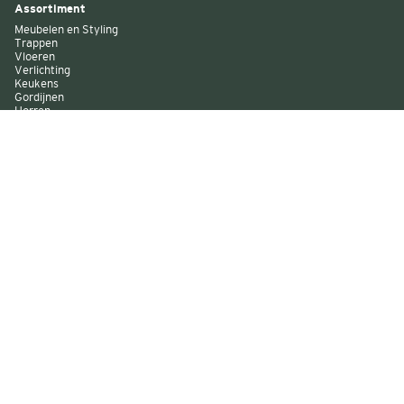
Assortiment
Meubelen en Styling
Trappen
Vloeren
Verlichting
Keukens
Gordijnen
Horren
Buitenzonwering
Wandbekleding
Kast op maat
Garagedeuren
Binnenverf
Buitenverf
Raambekleding
Over Decokay
Winkels
Assortiment
Services
Smart by Decokay
Duurzaam Decokay
Franchise Decokay
Inspiratie
Evenementen
Acties
Sitemap
Algemene voorwaarden
Disclaimer