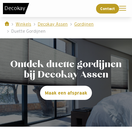
De
c
o
k
a
y
Contact
Winkels
Decokay Assen
Gordijnen
Duette Gordijnen
Ontdek duette gordijnen
bij Decokay Assen
Maak een afspraak