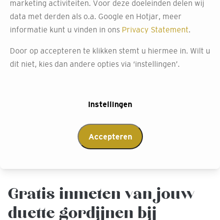
marketing activiteiten. Voor deze doeleinden delen wij
functionaliteit, net als andere populaire shades. Met ons
data met derden als o.a. Google en Hotjar, meer
uitgebreide aanbod vind je gegarandeerd de perfecte
informatie kunt u vinden in ons
Privacy Statement
.
match voor je interieur. Bij Decokay Assen kun je je
raambekleding volledig op maat samenstellen, of het nu
Door op accepteren te klikken stemt u hiermee in. Wilt u
gaat om een schuin raam, je serre of erker.
dit niet, kies dan andere opties via ‘instellingen’.
Beheer het licht en de privacy in je ruimte moeiteloos
met ons bedieningssysteem. Gebruik de knop of de app
Instellingen
om je gordijnen snel en stil te openen of te sluiten.
Afspraak maken
Accepteren
Gratis inmeten van jouw
duette gordijnen bij