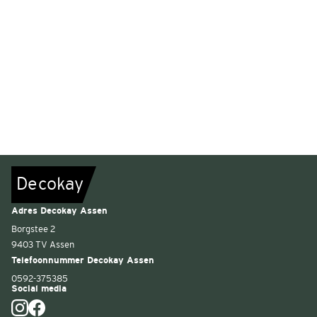
De
c
o
k
a
y
Adres Decokay Assen
Borgstee 2
9403 TV Assen
Telefoonnummer Decokay Assen
0592-375385
Social media