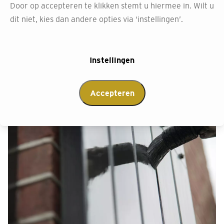
Door op accepteren te klikken stemt u hiermee in. Wilt u
dit niet eenvoudig is. Onze verfwinkel in Assen biedt
dit niet, kies dan andere opties via ‘instellingen’.
daarom gratis productadvies aan.
Afspraak maken
Instellingen
Accepteren