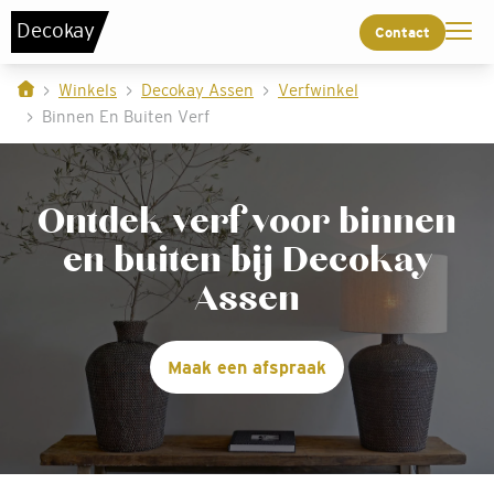
De
c
o
k
a
y
Contact
Winkels
Decokay Assen
Verfwinkel
Binnen En Buiten Verf
Ontdek verf voor binnen
en buiten bij Decokay
Assen
Maak een afspraak