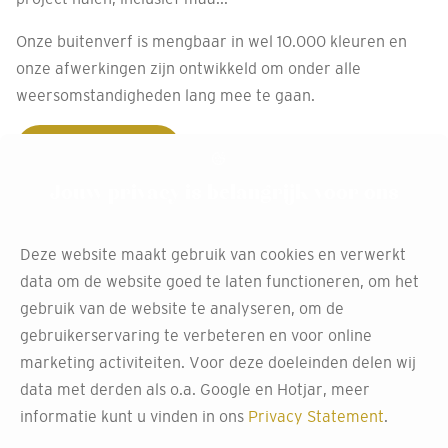
Onze buitenverf is mengbaar in wel 10.000 kleuren en
onze afwerkingen zijn ontwikkeld om onder alle
weersomstandigheden lang mee te gaan.
Afspraak maken
Jouw privacy is belangrijk voor ons
Deze website maakt gebruik van cookies en verwerkt
Maak de beste keuzes met
data om de website goed te laten functioneren, om het
ons gratis productadvies
gebruik van de website te analyseren, om de
gebruikerservaring te verbeteren en voor online
Het kiezen van het juiste product voor je muren kan een
marketing activiteiten. Voor deze doeleinden delen wij
uitdagende taak zijn. Het materiaal, de afwerking en
data met derden als o.a. Google en Hotjar, meer
duurzaamheid zijn slechts enkele factoren die
informatie kunt u vinden in ons
Privacy Statement
.
meespelen. Bij Decokay Assen begrijpen we dan ook dat