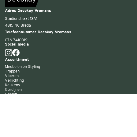
Adres Decokay Vromans
Stadionstraat 13A1
4815 NC Breda
Telefoonnummer Decokay Vromans
076-7410019
Social media
Assortiment
Meubelen en Styling
Trappen
Vloeren
Verlichting
Keukens
Gordijnen
Horren
Buitenzonwering
Wandbekleding
Kast op maat
Garagedeuren
Binnenverf
Buitenverf
Raambekleding
Over Decokay