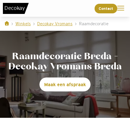
De
c
o
k
a
y
Contact
Winkels
Decokay Vromans
Raamdecoratie
Raamdecoratie Breda -
Decokay Vromans Breda
Maak een afspraak