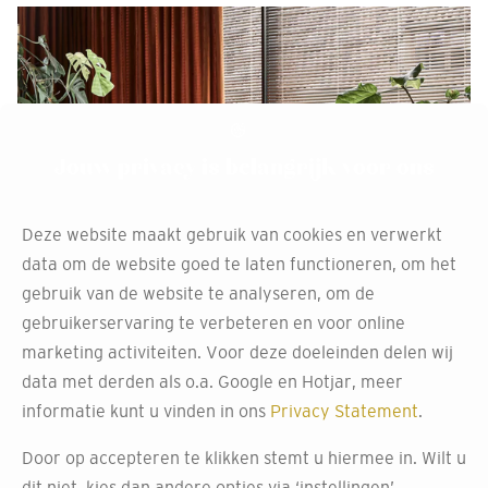
Jouw privacy is belangrijk voor ons
Deze website maakt gebruik van cookies en verwerkt
data om de website goed te laten functioneren, om het
gebruik van de website te analyseren, om de
gebruikerservaring te verbeteren en voor online
marketing activiteiten. Voor deze doeleinden delen wij
Raamdecoratie van ons
data met derden als o.a. Google en Hotjar, meer
huismerk TINTZ
informatie kunt u vinden in ons
Privacy Statement
.
Door op accepteren te klikken stemt u hiermee in. Wilt u
Bij Decokay Vromans in Breda vind je TINTZ, ons
dit niet, kies dan andere opties via ‘instellingen’.