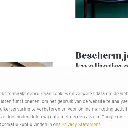
Bescherm j
kwalitatiev
Jouw privacy is belangrijk voor ons
Bescherm je huis tegen h
verfwinkel Decokay Vroma
bsite maakt gebruik van cookies en verwerkt data om de web
buitenmuur, schuur, of h
 laten functioneren, om het gebruik van de website te analys
ons assortiment hebben 
uikerservaring te verbeteren en voor online marketing activit
zodat jij de beste verf k
ze doeleinden delen wij data met derden als o.a. Google en Ho
waarmee je kozijnen, bu
formatie kunt u vinden in ons
Privacy Statement
.
bezoek aan onze winkel ku