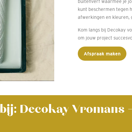
buitenverf waarmee je jou
kunt beschermen tegen h
afwerkingen en kleuren, g
Kom langs bij Decokay vo
om jouw project succesvo
Afspraak maken
 bij: Decokay Vromans 