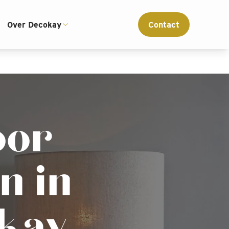
ce
Interieur advies op maat
Over Decokay
Contact
oor
n in
okay