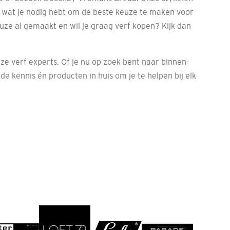
s wat je nodig hebt om de beste keuze te maken voor
euze al gemaakt en wil je graag verf kopen? Kijk dan
ze verf experts. Of je nu op zoek bent naar binnen-
de kennis én producten in huis om je te helpen bij elk