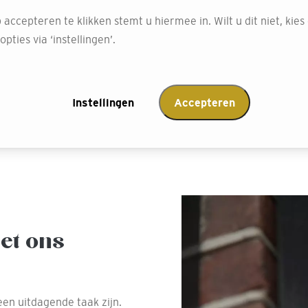
 accepteren te klikken stemt u hiermee in. Wilt u dit niet, kies
Met meer dan 10.000 kleu
pties via ‘instellingen’.
kwaliteit ontworpen om 
te doorstaan.
Afspraak maken
Instellingen
Accepteren
et ons
een uitdagende taak zijn.