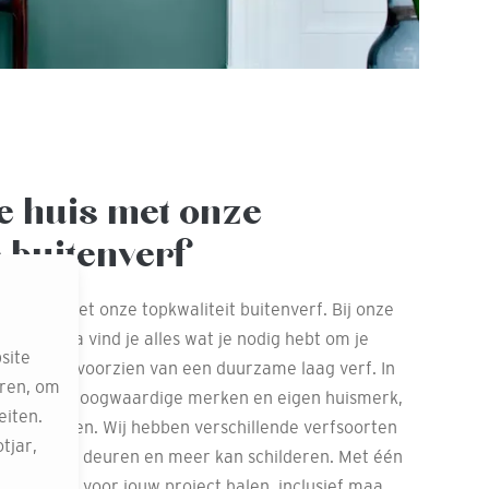
e huis met onze
e buitenverf
et weer met onze topkwaliteit buitenverf. Bij onze
ns Breda vind je alles wat je nodig hebt om je
site
ekwerk te voorzien van een duurzame laag verf. In
eren, om
wij zowel hoogwaardige merken en eigen huismerk,
eiten.
unt gebruiken. Wij hebben verschillende verfsoorten
tjar,
itenmuren, deuren en meer kan schilderen. Met één
n je alles voor jouw project halen, inclusief maa...