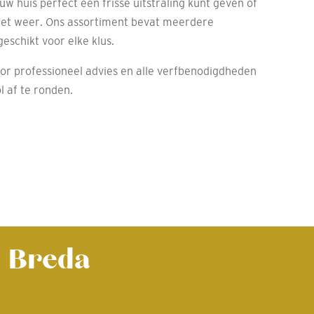
w huis perfect een frisse uitstraling kunt geven of
et weer. Ons assortiment bevat meerdere
eschikt voor elke klus.
or professioneel advies en alle verfbenodigdheden
l af te ronden.
- Breda