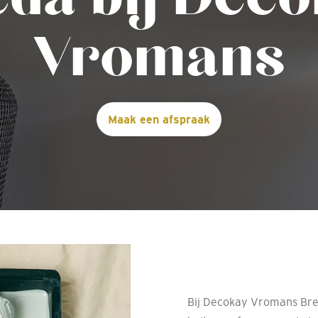
Vromans
Maak een afspraak
Bij Decokay Vromans Bred