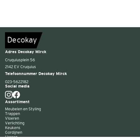
De
c
o
k
a
y
Adres Decokay Mirck
Cruquiusplein 56
2142 EV Cruquius
Telefoonnummer Decokay Mirck
023-5622182
Social media
Assortiment
Meubelen en Styling
Trappen
Vloeren
Verlichting
Keukens
Gordijnen
Horren