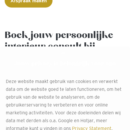
Afspraak maken
Boek jouw persoonlijke
interieur consult bij
Decokay Mirck Cruquius
Jouw privacy is belangrijk voor ons
Klaar om de eerste stap te zetten naar een prachtige
woning? Bezoek Decokay Mirck Cruquius en maak een
Deze website maakt gebruik van cookies en verwerkt
afspraak voor persoonlijk interieuradvies. Onze adviseurs
data om de website goed te laten functioneren, om het
staan klaar om je te helpen bij het kiezen van de juiste
gebruik van de website te analyseren, om de
kleuren, materialen en inrichting. Laat ons je helpen om
gebruikerservaring te verbeteren en voor online
van jouw huis een droomhuis te maken!
marketing activiteiten. Voor deze doeleinden delen wij
data met derden als o.a. Google en Hotjar, meer
Afspraak maken
informatie kunt u vinden in ons
Privacy Statement
.