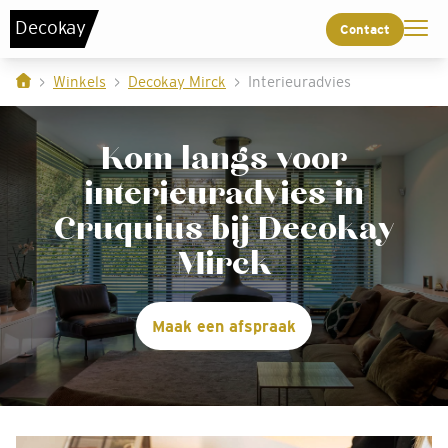
De
c
o
k
a
y
Contact
Winkels
Decokay Mirck
Interieuradvies
Kom langs voor
interieuradvies in
Cruquius bij Decokay
Mirck
Maak een afspraak