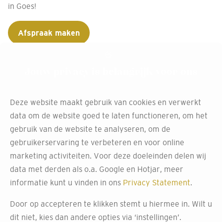
in Goes!
Afspraak maken
Jouw privacy is belangrijk voor ons
Gratis inmeten van jouw
Deze website maakt gebruik van cookies en verwerkt
gordijnen bij Decokay
data om de website goed te laten functioneren, om het
Goes
gebruik van de website te analyseren, om de
gebruikerservaring te verbeteren en voor online
Wil jij jouw raamdecoratie op maat? Met de
marketing activiteiten. Voor deze doeleinden delen wij
inmeetservice van Decokay Goes wordt alles voor je
data met derden als o.a. Google en Hotjar, meer
geregeld.
informatie kunt u vinden in ons
Privacy Statement
.
Onze experts komen persoonlijk bij je langs om de
Door op accepteren te klikken stemt u hiermee in. Wilt u
afmetingen van je ramen nauwkeurig op te meten. Zo
dit niet, kies dan andere opties via ‘instellingen’.