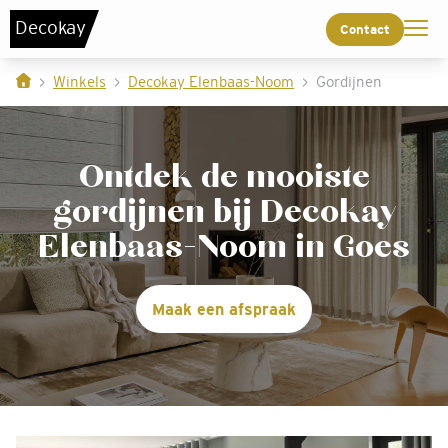
De
c
o
k
a
y
Contact
Winkels
Decokay Elenbaas-Noom
Gordijnen
Ontdek de mooiste
gordijnen bij Decokay
Elenbaas-Noom in Goes
Maak een afspraak