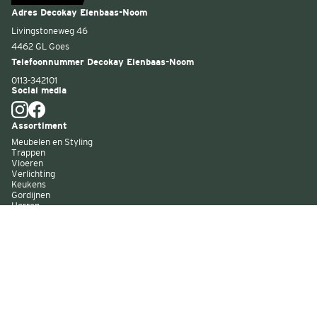
Adres Decokay Elenbaas-Noom
Livingstoneweg 46
4462 GL Goes
Telefoonnummer Decokay Elenbaas-Noom
0113-342101
Social media
Assortiment
Meubelen en Styling
Trappen
Vloeren
Verlichting
Keukens
Gordijnen
Horren
Buitenzonwering
Wandbekleding
Kast op maat
Garagedeuren
Binnenverf
Buitenverf
Raambekleding
Over Decokay
Winkels