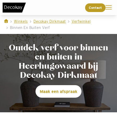
De
c
o
k
a
y
Contact
Winkels
Decokay Dirkmaat
Verfwinkel
Binnen En Buiten Verf
Ontdek verf voor binnen
en buiten in
Heerhugowaard bij
Decokay Dirkmaat
Maak een afspraak