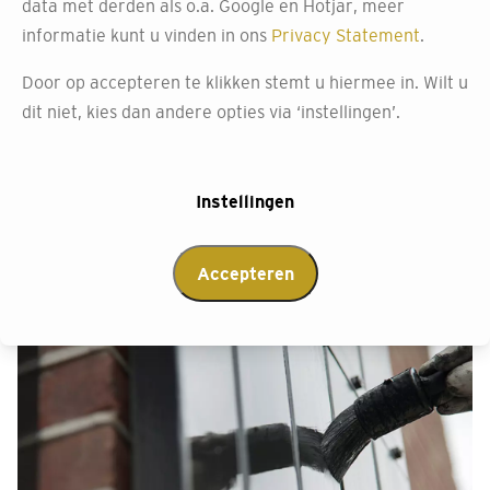
data met derden als o.a. Google en Hotjar, meer
Het kiezen van het juiste product voor je muren kan een
informatie kunt u vinden in ons
Privacy Statement
.
uitdagende taak zijn. Het materiaal, de afwerking en
duurzaamheid zijn slechts enkele factoren die
Door op accepteren te klikken stemt u hiermee in. Wilt u
meespelen. Bij Decokay Dirkmaat begrijpen we dan ook
dit niet, kies dan andere opties via ‘instellingen’.
dat dit niet eenvoudig is. Onze verfwinkel in
Heerhugowaard biedt daarom gratis productadvies aan.
Instellingen
Afspraak maken
Accepteren