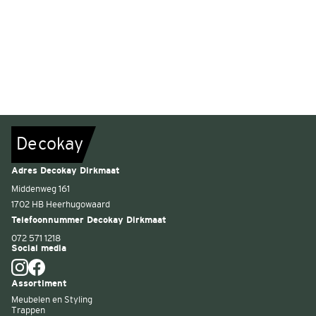
De
c
o
k
a
y
Adres Decokay Dirkmaat
Middenweg 161
1702 HB Heerhugowaard
Telefoonnummer Decokay Dirkmaat
072 571 1218
Social media
Assortiment
Meubelen en Styling
Trappen