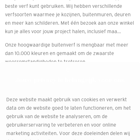
beste verf kunt gebruiken. Wij hebben verschillende
verfsoorten waarmee je kozijnen, buitenmuren, deuren
en meer kan schilderen. Met één bezoek aan onze winkel
kun je alles voor jouw project halen, inclusief maa...
Onze hoogwaardige buitenverf is mengbaar met meer
dan 10.000 kleuren en gemaakt om de zwaarste
weersomstandigheden te trotseren.
Afspraak maken
Jouw privacy is belangrijk voor ons
Deze website maakt gebruik van cookies en verwerkt
data om de website goed te laten functioneren, om het
Maak de beste keuzes met
gebruik van de website te analyseren, om de
ons gratis productadvies
gebruikerservaring te verbeteren en voor online
marketing activiteiten. Voor deze doeleinden delen wij