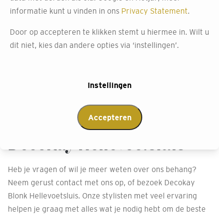
informatie kunt u vinden in ons
Privacy Statement
.
Ze bezoeken je thuis, bekijken je ruimte, luisteren naar je
wensen en geven persoonlijk advies op maat. Maak
Door op accepteren te klikken stemt u hiermee in. Wilt u
vrijblijvend gebruik van deze service.
dit niet, kies dan andere opties via ‘instellingen’.
Afspraak maken
Instellingen
Accepteren
Neem contact op met
Decokay Hellevoetsluis
Heb je vragen of wil je meer weten over ons behang?
Neem gerust contact met ons op, of bezoek Decokay
Blonk Hellevoetsluis. Onze stylisten met veel ervaring
helpen je graag met alles wat je nodig hebt om de beste