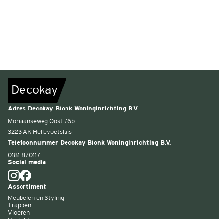
De
c
o
k
a
y
Adres Decokay Blonk Woninginrichting B.V.
Moriaanseweg Oost 76b
3223 AK Hellevoetsluis
Telefoonnummer Decokay Blonk Woninginrichting B.V.
0181-870117
Social media
Assortiment
Meubelen en Styling
Trappen
Vloeren