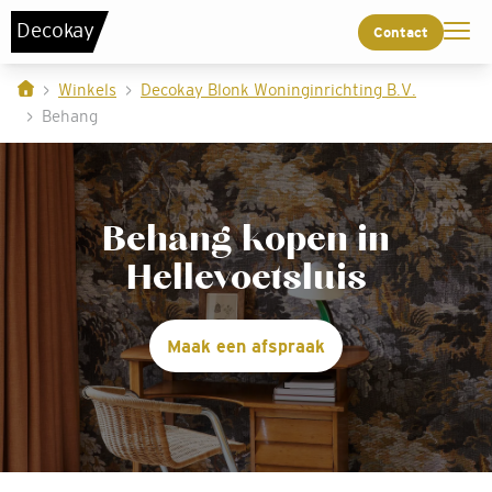
De
c
o
k
a
y
Contact
Winkels
Decokay Blonk Woninginrichting B.V.
Behang
Behang kopen in
Hellevoetsluis
Maak een afspraak