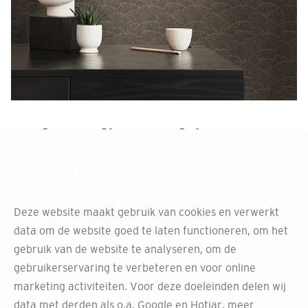
Hulp nodig met kiezen?
Krijg interieuradvies aan
Jouw privacy is belangrijk voor ons
huis
Deze website maakt gebruik van cookies en verwerkt
Twijfel je over het perfecte behang voor jouw ruimte?
data om de website goed te laten functioneren, om het
Maak gebruik van ons gratis interieuradvies aan huis.
gebruik van de website te analyseren, om de
Onze ervaren stylisten in Hellevoetsluis helpen je graag
gebruikerservaring te verbeteren en voor online
bij het maken van de juiste keuze die het beste past bij
marketing activiteiten. Voor deze doeleinden delen wij
jouw stijl en wensen.
data met derden als o.a. Google en Hotjar, meer