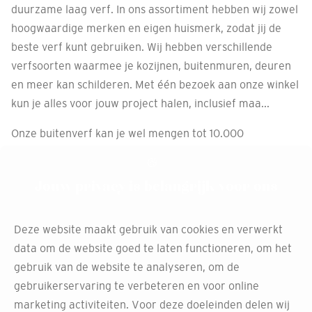
duurzame laag verf. In ons assortiment hebben wij zowel
hoogwaardige merken en eigen huismerk, zodat jij de
beste verf kunt gebruiken. Wij hebben verschillende
verfsoorten waarmee je kozijnen, buitenmuren, deuren
en meer kan schilderen. Met één bezoek aan onze winkel
kun je alles voor jouw project halen, inclusief maa...
Onze buitenverf kan je wel mengen tot 10.000
verschillende kleuren. Dit zorgt ervoor dat elke
ondergrond de gewenste kleur krijgt.
Jouw privacy is belangrijk voor ons
Afspraak maken
Deze website maakt gebruik van cookies en verwerkt
data om de website goed te laten functioneren, om het
gebruik van de website te analyseren, om de
Maak de beste keuzes met
gebruikerservaring te verbeteren en voor online
marketing activiteiten. Voor deze doeleinden delen wij