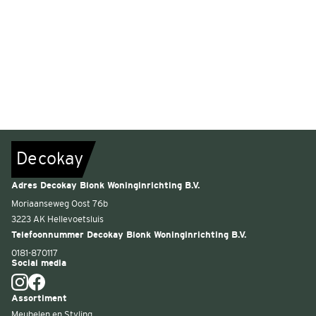
De
c
o
k
a
y
Adres Decokay Blonk Woninginrichting B.V.
Moriaanseweg Oost 76b
3223 AK Hellevoetsluis
Telefoonnummer Decokay Blonk Woninginrichting B.V.
0181-870117
Social media
Assortiment
Meubelen en Styling