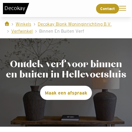
De
c
o
k
a
y
Contact
Winkels
Decokay Blonk Woninginrichting B.V.
Verfwinkel
Binnen En Buiten Verf
Ontdek verf voor binnen
en buiten in Hellevoetsluis
Maak een afspraak