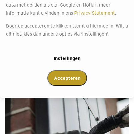
ons gratis productadvies
data met derden als o.a. Google en Hotjar, meer
informatie kunt u vinden in ons
Privacy Statement
.
Het kiezen van het juiste product voor je muren kan een
uitdagende taak zijn. Het materiaal, de afwerking en
Door op accepteren te klikken stemt u hiermee in. Wilt u
duurzaamheid zijn slechts enkele factoren die
dit niet, kies dan andere opties via ‘instellingen’.
meespelen. Bij Decokay Blonk begrijpen we dan ook dat
dit niet eenvoudig is. Onze verfwinkel in Hellevoetsluis
biedt daarom gratis productadvies aan.
Instellingen
Afspraak maken
Accepteren