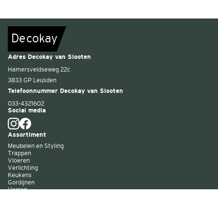
De
c
o
k
a
y
Adres Decokay van Slooten
Hamersveldseweg 22c
3833 GP Leusden
Telefoonnummer Decokay van Slooten
033-4321602
Social media
Assortiment
Meubelen en Styling
Trappen
Vloeren
Verlichting
Keukens
Gordijnen
Horren
Buitenzonwering
Wandbekleding
Kast op maat