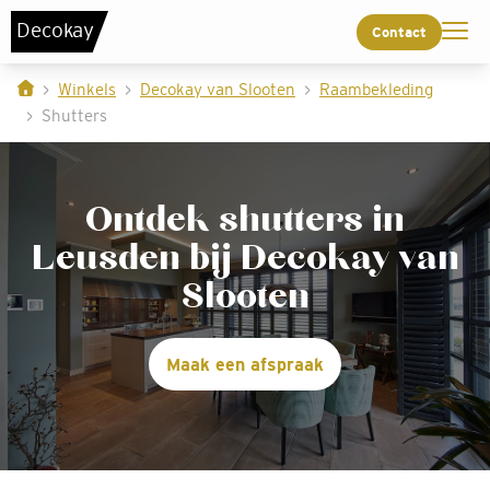
De
c
o
k
a
y
Contact
Winkels
Decokay van Slooten
Raambekleding
Shutters
Ontdek shutters in
Leusden bij Decokay van
Slooten
Maak een afspraak