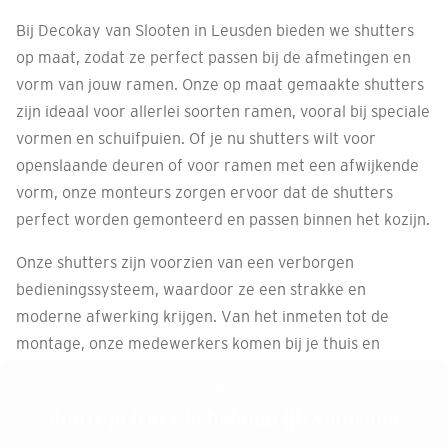
Bij Decokay van Slooten in Leusden bieden we shutters
op maat, zodat ze perfect passen bij de afmetingen en
vorm van jouw ramen. Onze op maat gemaakte shutters
zijn ideaal voor allerlei soorten ramen, vooral bij speciale
vormen en schuifpuien. Of je nu shutters wilt voor
openslaande deuren of voor ramen met een afwijkende
vorm, onze monteurs zorgen ervoor dat de shutters
perfect worden gemonteerd en passen binnen het kozijn.
Onze shutters zijn voorzien van een verborgen
bedieningssysteem, waardoor ze een strakke en
moderne afwerking krijgen. Van het inmeten tot de
montage, onze medewerkers komen bij je thuis en
zorgen ervoor dat alles perfect wordt uitgevoerd.
Jouw privacy is belangrijk voor ons
Afspraak maken