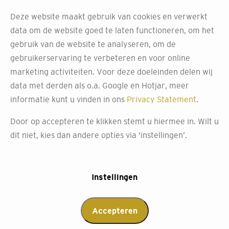
Deze website maakt gebruik van cookies en verwerkt
data om de website goed te laten functioneren, om het
Kies voor onze
gebruik van de website te analyseren, om de
gebruikerservaring te verbeteren en voor online
eenvoudige montage en
marketing activiteiten. Voor deze doeleinden delen wij
professionele service
data met derden als o.a. Google en Hotjar, meer
informatie kunt u vinden in ons
Privacy Statement
.
Bij Decokay van Slooten staan onze monteurs klaar om
Door op accepteren te klikken stemt u hiermee in. Wilt u
jouw shutters te monteren. Of het nu gaat om standaard
dit niet, kies dan andere opties via ‘instellingen’.
ramen, speciale raamvormen of openslaande deuren,
onze medewerkers zorgen ervoor dat je shutters
helemaal naar wens worden geplaatst.
Instellingen
We leveren de shutters en alle benodigde
montagematerialen direct bij je thuis. Als alles geleverd
Accepteren
is, beginnen we met de montage, waarbij we de