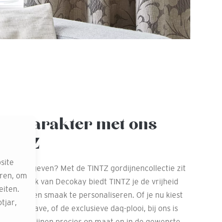
en karakter met ons
TINTZ
site
ieuwe look geven? Met de TINTZ gordijnencollectie zit
eren, om
ief huismerk van Decokay biedt TINTZ je de vrijheid
eiten.
 naar eigen smaak te personaliseren. Of je nu kiest
tjar,
i, een wave, of de exclusieve daq-plooi, bij ons is
n jouw gordijnen precies op maat en in de gewenste