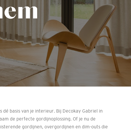
chem
 dé basis van je interieur. Bij Decokay Gabriel in
aam de perfecte gordijnoplossing. Of je nu de
isterende gordijnen, overgordijnen en dim-outs die