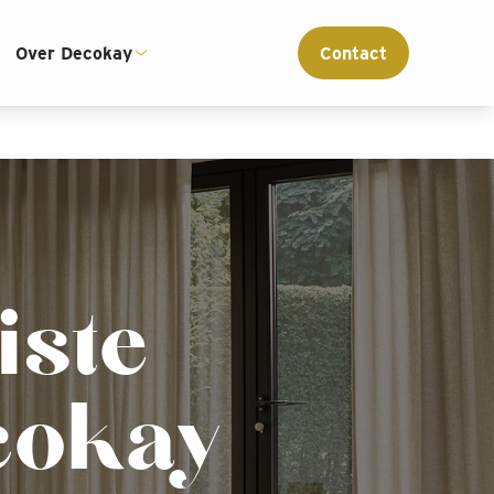
ce
Interieur advies op maat
Over Decokay
Contact
iste
cokay