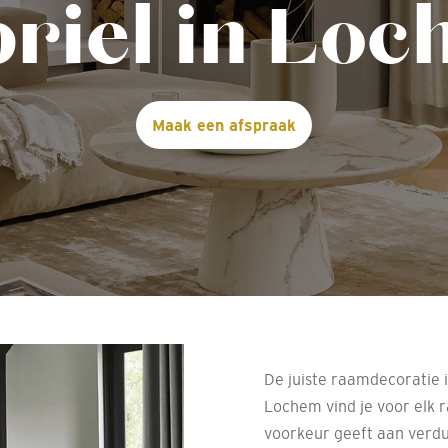
riel in Lo
Maak een afspraak
De juiste raamdecoratie is
Lochem vind je voor elk r
voorkeur geeft aan verdu