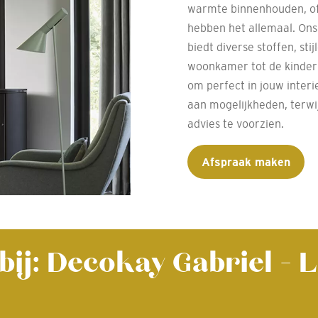
warmte binnenhouden, of 
hebben het allemaal. Ons 
biedt diverse stoffen, sti
woonkamer tot de kinder
om perfect in jouw inter
aan mogelijkheden, terwij
advies te voorzien.
Afspraak maken
 bij: Decokay Gabriel -