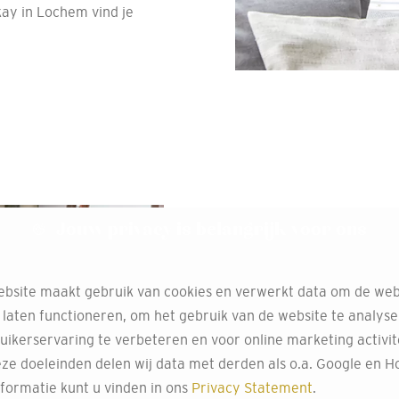
kay in Lochem vind je
Geef je ram
Jouw privacy is belangrijk voor ons
huismerk 
bsite maakt gebruik van cookies en verwerkt data om de web
Wil je je interieur een n
 laten functioneren, om het gebruik van de website te analys
je altijd goed! Als exclus
uikerservaring te verbeteren en voor online marketing activit
om jouw gordijnen geheel
ze doeleinden delen wij data met derden als o.a. Google en Ho
voor een enkele retourploo
formatie kunt u vinden in ons
Privacy Statement
.
alles mogelijk. Wij make