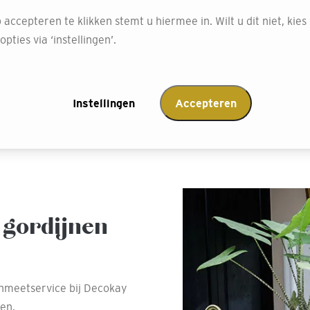
confectiemethode. Ook o
 accepteren te klikken stemt u hiermee in. Wilt u dit niet, kies
smaak aanpassen. Benieuw
pties via ‘instellingen’.
onze winkel in Lochem!
Afspraak maken
Instellingen
Accepteren
 gordijnen
nmeetservice bij Decokay
en.