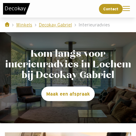
De
c
o
k
a
y
Contact
Winkels
Decokay Gabriel
Interieuradvies
Kom langs voor
interieuradvies in Lochem
bij Decokay Gabriel
Maak een afspraak