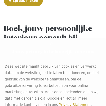
Afspraak maken
Boek jouw persoonlijke
interieur consult bij
Decokay Gabriel Lochem
Jouw privacy is belangrijk voor ons
Klaar om de eerste stap te zetten naar een prachtige
woning? Bezoek Decokay Gabriel Lochem en maak een
Deze website maakt gebruik van cookies en verwerkt
afspraak voor persoonlijk interieuradvies. Onze adviseurs
data om de website goed te laten functioneren, om het
staan klaar om je te helpen bij het kiezen van de juiste
gebruik van de website te analyseren, om de
kleuren, materialen en inrichting. Laat ons je helpen om
gebruikerservaring te verbeteren en voor online
van jouw huis een droomhuis te maken!
marketing activiteiten. Voor deze doeleinden delen wij
data met derden als o.a. Google en Hotjar, meer
Afspraak maken
informatie kunt u vinden in ons
Privacy Statement
.