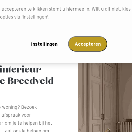
 accepteren te klikken stemt u hiermee in. Wilt u dit niet, kies
Afspraak maken
pties via ‘instellingen’.
Instellingen
Accepteren
interieur
ke Breedveld
ge woning? Bezoek
 afspraak voor
r om je te helpen bij het
g. Laat ons je helpen om