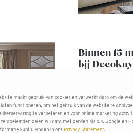
Binnen 15 
bij Decoka
Jouw privacy is belangrijk voor ons
Met onze 3D-ontwerptool 
Vraag je je af hoe het 
bsite maakt gebruik van cookies en verwerkt data om de web
denk je na over PVC-vloe
 laten functioneren, om het gebruik van de website te analys
Decokay en ontvang binn
uikerservaring te verbeteren en voor online marketing activit
weergeeft.
ze doeleinden delen wij data met derden als o.a. Google en Ho
Ontdek hier meer over on
formatie kunt u vinden in ons
Privacy Statement
.