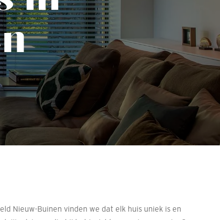
en
eld Nieuw-Buinen vinden we dat elk huis uniek is en