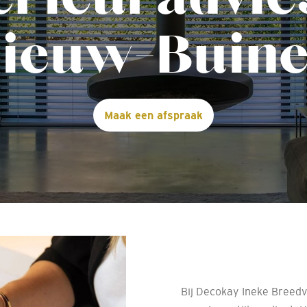
ieuw-Buin
Maak een afspraak
Bij Decokay Ineke Breedv