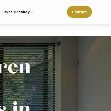
ce
Interieur advies op maat
Over Decokay
Contact
eren
s in