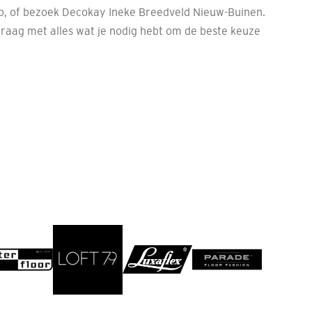
p, of bezoek Decokay Ineke Breedveld Nieuw-Buinen.
graag met alles wat je nodig hebt om de beste keuze