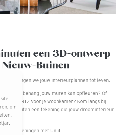
minuten een 3D-ontwerp
y Nieuw-Buinen
Unlit brengen we jouw interieurplannen tot leven.
nieuwe ARTE behang jouw muren kan opfleuren? Of
site
ren van TINTZ voor je woonkamer? Kom langs bij
eren, om
en 15 minuten een tekening die jouw droominterieur
eiten.
tjar,
ze 3D-tekeningen met Unlit.