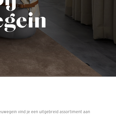
egein
euwegein vind je een uitgebreid assortiment aan