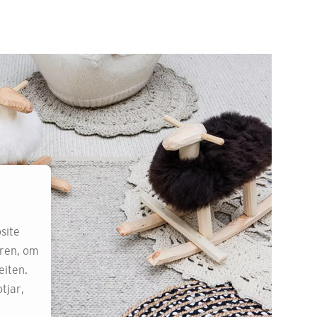
site
eren, om
eiten.
tjar,