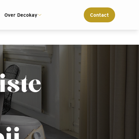
ce
Interieur advies op maat
Over Decokay
Contact
iste
ij