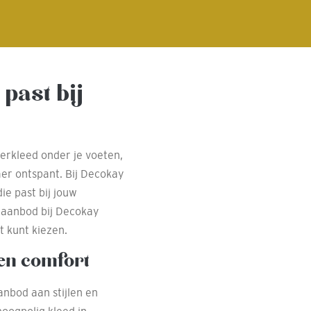
 past bij
oerkleed onder je voeten,
mer ontspant. Bij Decokay
ie past bij jouw
t aanbod bij Decokay
t kunt kiezen.
 en comfort
anbod aan stijlen en