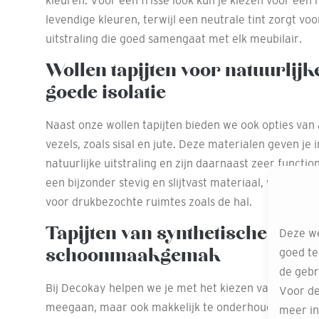
kleuren. Voor een frisse look kun je kiezen voor een 
levendige kleuren, terwijl een neutrale tint zorgt voo
uitstraling die goed samengaat met elk meubilair.
Wollen tapijten voor natuurlijk
goede isolatie
Naast onze wollen tapijten bieden we ook opties van 
vezels, zoals sisal en jute. Deze materialen geven je 
natuurlijke uitstraling en zijn daarnaast zeer functione
een bijzonder stevig en slijtvast materiaal, wat het 
voor drukbezochte ruimtes zoals de hal.
Tapijten van synthetische vezel
Deze we
schoonmaakgemak
goed te
de gebr
Bij Decokay helpen we je met het kiezen van material
Voor de
meegaan, maar ook makkelijk te onderhouden zijn. O
meer in