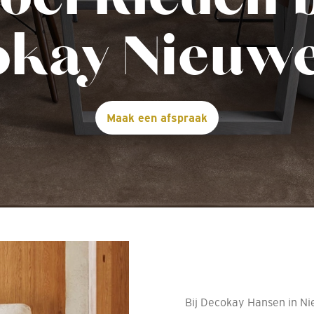
kay Nieuw
Maak een afspraak
Bij Decokay Hansen in Ni