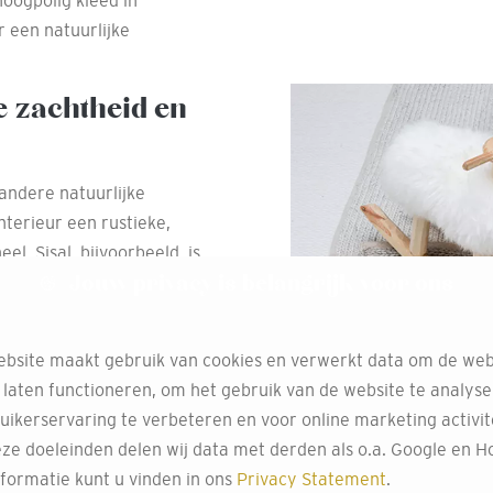
hoogpolig kleed in
r een natuurlijke
e zachtheid en
andere natuurlijke
interieur een rustieke,
el. Sisal, bijvoorbeeld, is
Jouw privacy is belangrijk voor ons
perfect geschikt maakt
s voor
bsite maakt gebruik van cookies en verwerkt data om de web
 laten functioneren, om het gebruik van de website te analys
uikerservaring te verbeteren en voor online marketing activit
en die niet alleen lang
ze doeleinden delen wij data met derden als o.a. Google en Ho
nze synthetische tapijten
formatie kunt u vinden in ons
Privacy Statement
.