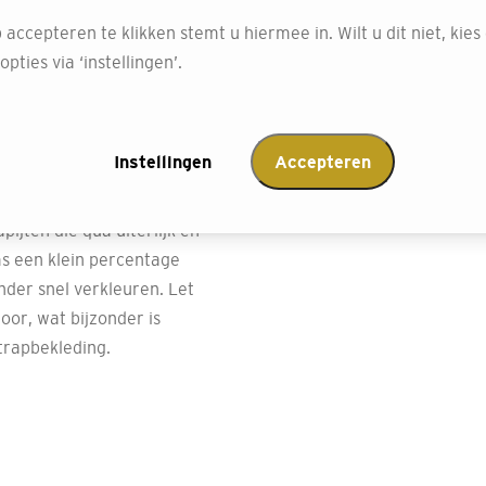
ns met kinderen of
 accepteren te klikken stemt u hiermee in. Wilt u dit niet, kies
pties via ‘instellingen’.
tstraling? Ga
Instellingen
Accepteren
of zeegras, beschikbaar in
ke materialen kunnen
ijten die qua uiterlijk en
ms een klein percentage
der snel verkleuren. Let
oor, wat bijzonder is
trapbekleding.