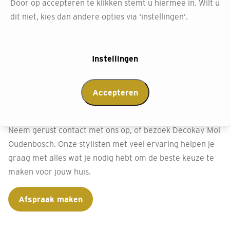
Door op accepteren te klikken stemt u hiermee in. Wilt u
Afspraak maken
dit niet, kies dan andere opties via ‘instellingen’.
Instellingen
Neem contact op met
Decokay Oudenbosch
Accepteren
Heb je vragen of wil je meer weten over ons behang?
Neem gerust contact met ons op, of bezoek Decokay Mol
Oudenbosch. Onze stylisten met veel ervaring helpen je
graag met alles wat je nodig hebt om de beste keuze te
maken voor jouw huis.
Afspraak maken