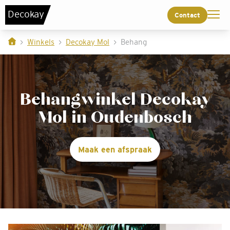
De
c
o
k
a
y
Contact
Winkels
Decokay Mol
Behang
Behangwinkel Decokay
Mol in Oudenbosch
Maak een afspraak