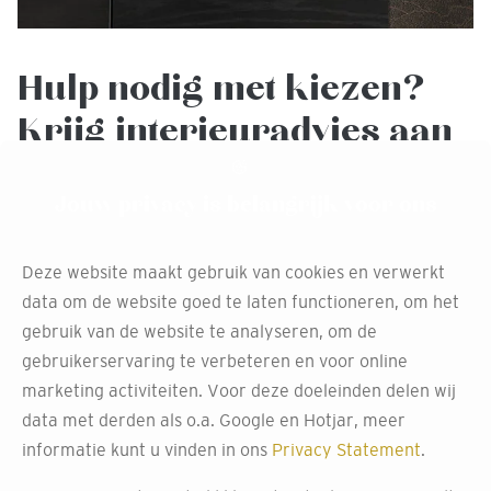
Hulp nodig met kiezen?
Krijg interieuradvies aan
huis
Jouw privacy is belangrijk voor ons
Twijfel je over het perfecte behang voor jouw ruimte?
Maak gebruik van ons gratis interieuradvies aan huis.
Deze website maakt gebruik van cookies en verwerkt
Onze ervaren stylisten in Oudenbosch helpen je graag bij
data om de website goed te laten functioneren, om het
het maken van de juiste keuze die het beste past bij jouw
gebruik van de website te analyseren, om de
stijl en wensen.
gebruikerservaring te verbeteren en voor online
marketing activiteiten. Voor deze doeleinden delen wij
Ze bezoeken je thuis, bekijken je ruimte, luisteren naar je
data met derden als o.a. Google en Hotjar, meer
wensen en geven persoonlijk advies op maat. Maak
informatie kunt u vinden in ons
Privacy Statement
.
vrijblijvend gebruik van deze service.