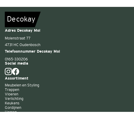
De
c
o
k
a
y
Adres Decokay Mol
Molenstraat 77
4731 HC Oudenbosch
Telefoonnummer Decokay Mol
0165-330206
Social media
Assortiment
Meubelen en Styling
Trappen
Vloeren
Verlichting
Keukens
Gordijnen
Horren
Buitenzonwering
Wandbekleding
Kast op maat
Garagedeuren