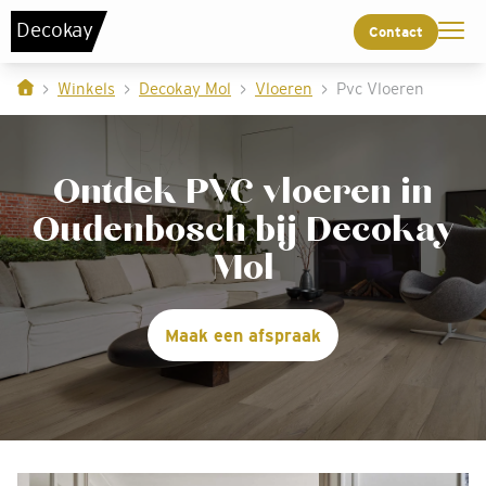
De
c
o
k
a
y
Contact
Winkels
Decokay Mol
Vloeren
Pvc Vloeren
Ontdek PVC vloeren in
Oudenbosch bij Decokay
Mol
Maak een afspraak