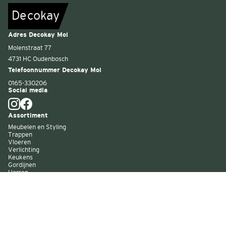
De
c
o
k
a
y
Adres Decokay Mol
Molenstraat 77
4731 HC Oudenbosch
Telefoonnummer Decokay Mol
0165-330206
Social media
Assortiment
Meubelen en Styling
Trappen
Vloeren
Verlichting
Keukens
Gordijnen
Horren
Buitenzonwering
Wandbekleding
Kast op maat
Garagedeuren
Binnenverf
Buitenverf
Raambekleding