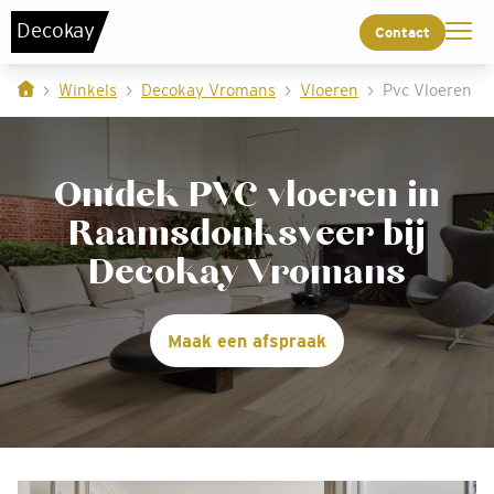
De
c
o
k
a
y
Contact
Winkels
Decokay Vromans
Vloeren
Pvc Vloeren
Ontdek PVC vloeren in
Raamsdonksveer bij
Decokay Vromans
Maak een afspraak