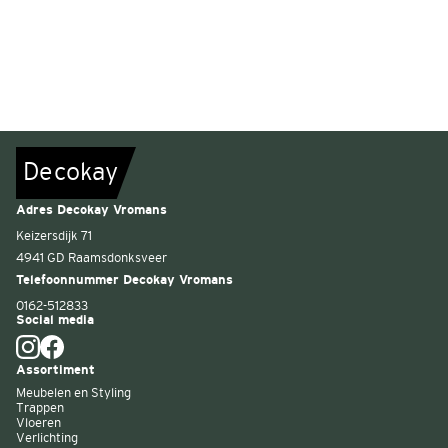
De
c
o
k
a
y
Adres Decokay Vromans
Keizersdijk 71
4941 GD Raamsdonksveer
Telefoonnummer Decokay Vromans
0162-512833
Social media
Assortiment
Meubelen en Styling
Trappen
Vloeren
Verlichting