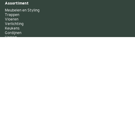
Assortiment
Meubelen en Styling
Trappen
Vloeren
Verlichting
Keukens
Gordijnen
Horren
Buitenzonwering
Wandbekleding
Kast op maat
Garagedeuren
Binnenverf
Buitenverf
Raambekleding
Over Decokay
Winkels
Assortiment
Services
Smart by Decokay
Duurzaam Decokay
Franchise Decokay
Inspiratie
Evenementen
Acties
Sitemap
Algemene voorwaarden
Disclaimer