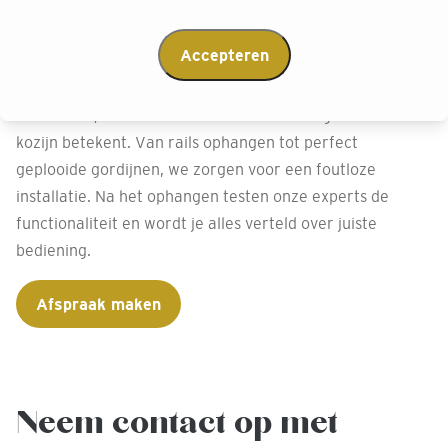
Bij Decokay Roden willen we je volledig ontzorgen.
Accepteren
Daarom kun je kiezen voor onze vakkundige installatie
van jouw gordijnen. Onze experts monteren met oog
voor detail, zelfs als dat boren in een vers geschilderd
kozijn betekent. Van rails ophangen tot perfect
geplooide gordijnen, we zorgen voor een foutloze
installatie. Na het ophangen testen onze experts de
functionaliteit en wordt je alles verteld over juiste
bediening.
Afspraak maken
Neem contact op met