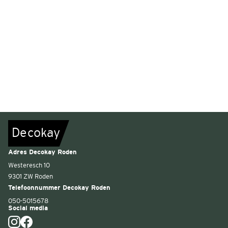
De
c
o
k
a
y
Adres Decokay Roden
Westeresch 10
9301 ZW Roden
Telefoonnummer Decokay Roden
050-5015678
Social media