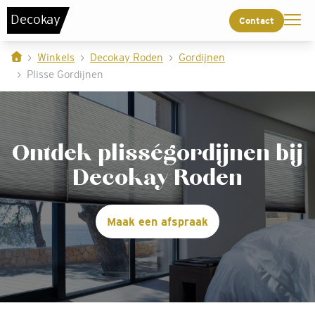
De
c
o
k
a
y
Contact
Winkels
Decokay Roden
Gordijnen
Plisse Gordijnen
Ontdek plisségordijnen bij
Decokay Roden
Maak een afspraak