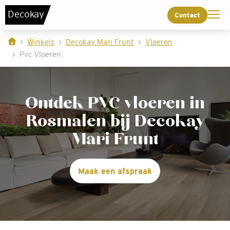
De
c
o
k
a
y
Contact
Winkels
Decokay Mari Frunt
Vloeren
Pvc Vloeren
Ontdek PVC vloeren in
Rosmalen bij Decokay
Mari Frunt
Maak een afspraak