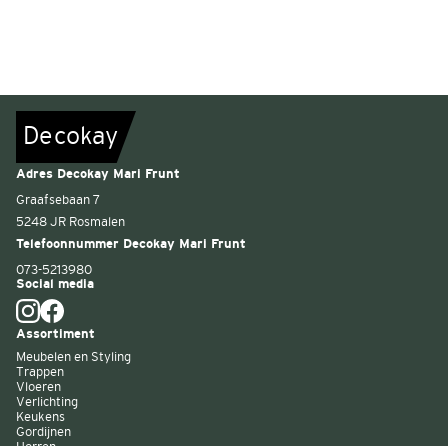
De
c
o
k
a
y
Adres Decokay Mari Frunt
Graafsebaan 7
5248 JR Rosmalen
Telefoonnummer Decokay Mari Frunt
073-5213980
Social media
Assortiment
Meubelen en Styling
Trappen
Vloeren
Verlichting
Keukens
Gordijnen
Horren