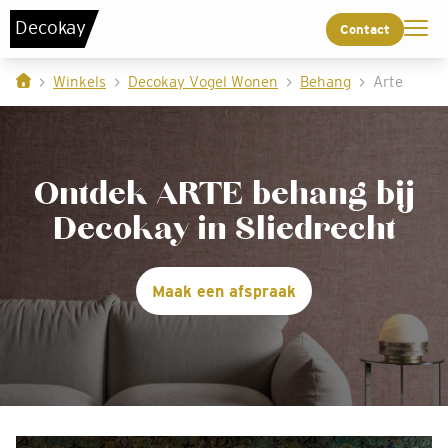
De
c
o
k
a
y
Contact
Winkels
Decokay Vogel Wonen
Behang
Arte
Ontdek ARTE behang bij
Decokay in Sliedrecht
Maak een afspraak