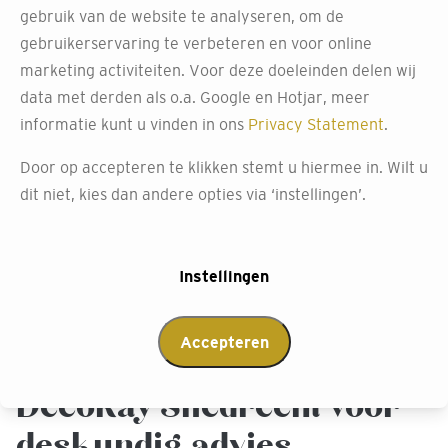
gebruik van de website te analyseren, om de
Bezoek onze winkel om de ARTE behang collectie zelf te
gebruikerservaring te verbeteren en voor online
ervaren. Hier kun je door honderden inspiratieboeken
marketing activiteiten. Voor deze doeleinden delen wij
bladeren en grote panelen bewonderen die beplakt zijn
data met derden als o.a. Google en Hotjar, meer
met de nieuwste designs. Wil je een voorbeeld van hoe
informatie kunt u vinden in ons
Privacy Statement
.
het behang in jouw huis eruit zou zien? Vraag ons om
Door op accepteren te klikken stemt u hiermee in. Wilt u
een 3D-tekening met het behang van jouw keuze. Wij
dit niet, kies dan andere opties via ‘instellingen’.
helpen je graag jouw perfecte interieur samen te stellen.
Afspraak maken
Instellingen
Accepteren
Neem contact op met
Decokay Sliedrecht voor
deskundig advies