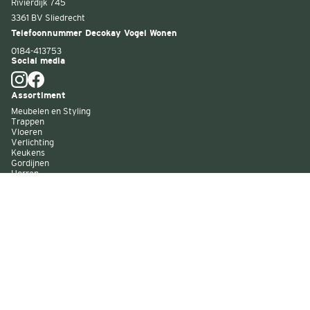
Rivierdijk 745
3361 BV Sliedrecht
Telefoonnummer Decokay Vogel Wonen
0184-413753
Social media
Assortiment
Meubelen en Styling
Trappen
Vloeren
Verlichting
Keukens
Gordijnen
Horren
Buitenzonwering
Wandbekleding
Kast op maat
Garagedeuren
Binnenverf
Buitenverf
Raambekleding
Over Decokay
Winkels
Assortiment
Services
Smart by Decokay