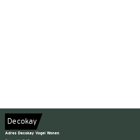
De
c
o
k
a
y
Adres Decokay Vogel Wonen