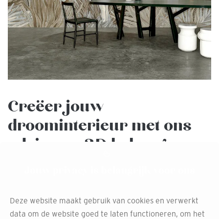
Creëer jouw
droominterieur met ons
advies en 3D behang
tekeningen
Jouw privacy is belangrijk voor ons
Bij Decokay Vogel Wonen Sliedrecht bieden we niet
Deze website maakt gebruik van cookies en verwerkt
alleen het prachtige ARTE behang, maar ook
data om de website goed te laten functioneren, om het
professioneel interieuradvies.