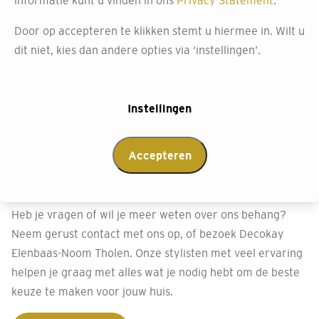
advies dat perfect aansluit op jouw situatie. Maak ook
gebruik van deze gratis service.
Door op accepteren te klikken stemt u hiermee in. Wilt u
dit niet, kies dan andere opties via ‘instellingen’.
Afspraak maken
Instellingen
Neem contact op met
Accepteren
Decokay Tholen
Heb je vragen of wil je meer weten over ons behang?
Neem gerust contact met ons op, of bezoek Decokay
Elenbaas-Noom Tholen. Onze stylisten met veel ervaring
helpen je graag met alles wat je nodig hebt om de beste
keuze te maken voor jouw huis.