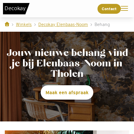
De
c
o
k
a
y
Contact
Winkels
Decokay Elenbaas-Noom
Behang
Jouw nieuwe behang vind
je bij Elenbaas-Noom in
Tholen
Maak een afspraak