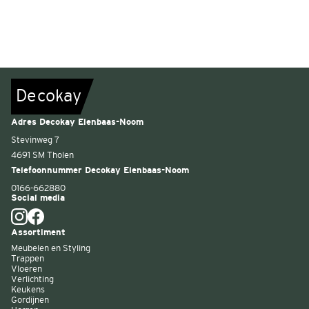
De
c
o
k
a
y
Adres Decokay Elenbaas-Noom
Stevinweg 7
4691 SM Tholen
Telefoonnummer Decokay Elenbaas-Noom
0166-662880
Social media
Assortiment
Meubelen en Styling
Trappen
Vloeren
Verlichting
Keukens
Gordijnen