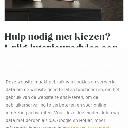
Hulp nodig met kiezen?
Krijg interieuradvies aan
huis
Jouw privacy is belangrijk voor ons
Twijfel je over het perfecte behang voor jouw ruimte?
Maak gebruik van ons gratis interieuradvies aan huis.
Deze website maakt gebruik van cookies en verwerkt
Onze ervaren stylisten in Tholen helpen je graag bij het
data om de website goed te laten functioneren, om het
maken van de juiste keuze die het beste past bij jouw stijl
gebruik van de website te analyseren, om de
en wensen.
gebruikerservaring te verbeteren en voor online
marketing activiteiten. Voor deze doeleinden delen wij
Onze specialisten komen bij je langs, beoordelen je
data met derden als o.a. Google en Hotjar, meer
ruimte, luisteren aandachtig naar je wensen en bieden
informatie kunt u vinden in ons
Privacy Statement
.