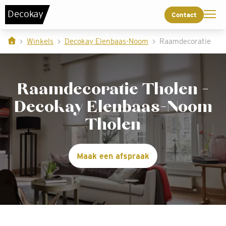
De
c
o
k
a
y
Contact
Winkels
Decokay Elenbaas-Noom
Raamdecoratie
Raamdecoratie Tholen -
Decokay Elenbaas-Noom
Tholen
Maak een afspraak