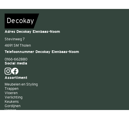
De
c
o
k
a
y
Adres Decokay Elenbaas-Noom
Stevinweg 7
4691 SM Tholen
Telefoonnummer Decokay Elenbaas-Noom
0166-662880
Social media
Assortiment
Meubelen en Styling
Trappen
Vloeren
Verlichting
Keukens
Gordijnen
Horren
Buitenzonwering
Wandbekleding
Kast op maat
Garagedeuren