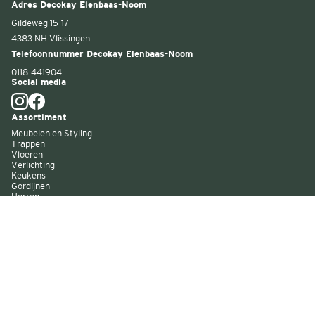
Adres Decokay Elenbaas-Noom
Gildeweg 15-17
4383 NH Vlissingen
Telefoonnummer Decokay Elenbaas-Noom
0118-441904
Social media
Assortiment
Meubelen en Styling
Trappen
Vloeren
Verlichting
Keukens
Gordijnen
Horren
Buitenzonwering
Wandbekleding
Kast op maat
Garagedeuren
Binnenverf
Buitenverf
Raambekleding
Over Decokay
Winkels
Assortiment