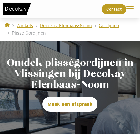
De
c
o
k
a
y
Contact
Winkels
Decokay Elenbaas-Noom
Gordijnen
Plisse Gordijnen
Ontdek plisségordijnen in
Vlissingen bij Decokay
Elenbaas-Noom
Maak een afspraak