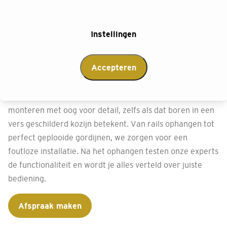
Perfecte montage met
Instellingen
onze montageservice
Accepteren
Bij Decokay Elenbaas-Noom Vlissingen willen we je
volledig ontzorgen. Daarom kun je kiezen voor onze
vakkundige installatie van jouw gordijnen. Onze experts
monteren met oog voor detail, zelfs als dat boren in een
vers geschilderd kozijn betekent. Van rails ophangen tot
perfect geplooide gordijnen, we zorgen voor een
foutloze installatie. Na het ophangen testen onze experts
de functionaliteit en wordt je alles verteld over juiste
bediening.
Afspraak maken