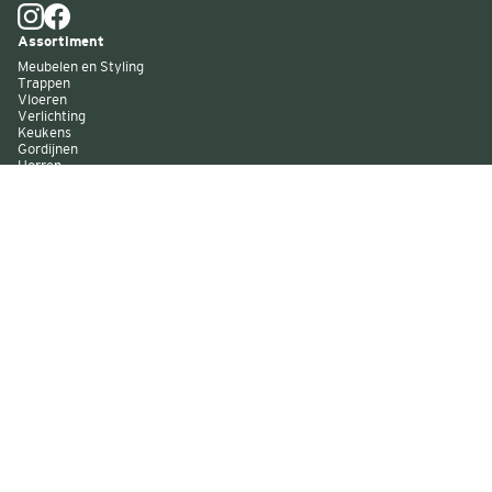
Assortiment
Meubelen en Styling
Trappen
Vloeren
Verlichting
Keukens
Gordijnen
Horren
Buitenzonwering
Wandbekleding
Kast op maat
Garagedeuren
Binnenverf
Buitenverf
Raambekleding
Over Decokay
Winkels
Assortiment
Services
Smart by Decokay
Duurzaam Decokay
Franchise Decokay
Inspiratie
Evenementen
Acties
Sitemap
Algemene voorwaarden