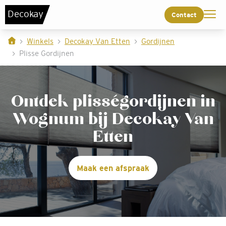
De
c
o
k
a
y
Contact
Winkels
Decokay Van Etten
Gordijnen
Plisse Gordijnen
Ontdek plisségordijnen in
Wognum bij Decokay Van
Etten
Maak een afspraak