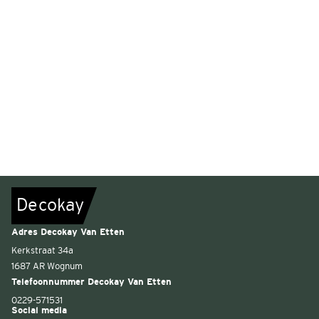
De
c
o
k
a
y
Adres Decokay Van Etten
Kerkstraat 34a
1687 AR Wognum
Telefoonnummer Decokay Van Etten
0229-571531
Social media