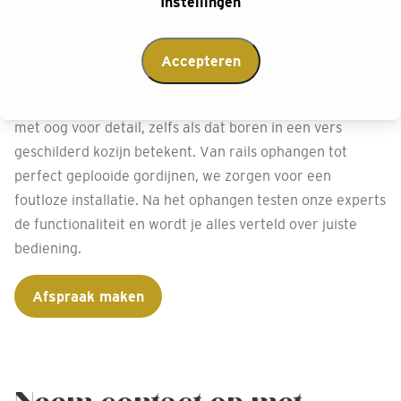
onze montageservice
Instellingen
Bij Decokay Van Etten Wognum willen we je volledig
Accepteren
ontzorgen. Daarom kun je kiezen voor onze vakkundige
installatie van jouw gordijnen. Onze experts monteren
met oog voor detail, zelfs als dat boren in een vers
geschilderd kozijn betekent. Van rails ophangen tot
perfect geplooide gordijnen, we zorgen voor een
foutloze installatie. Na het ophangen testen onze experts
de functionaliteit en wordt je alles verteld over juiste
bediening.
Afspraak maken