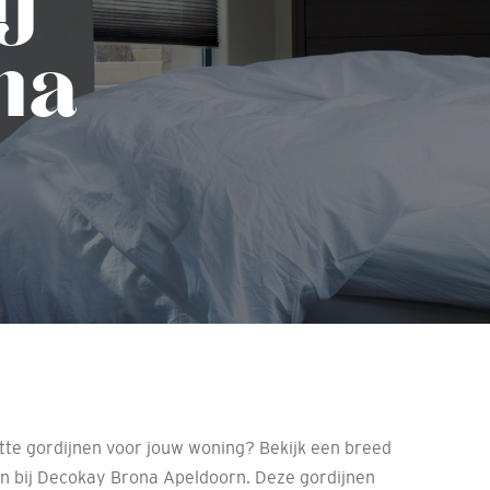
na
te gordijnen voor jouw woning? Bekijk een breed
en bij Decokay Brona Apeldoorn. Deze gordijnen