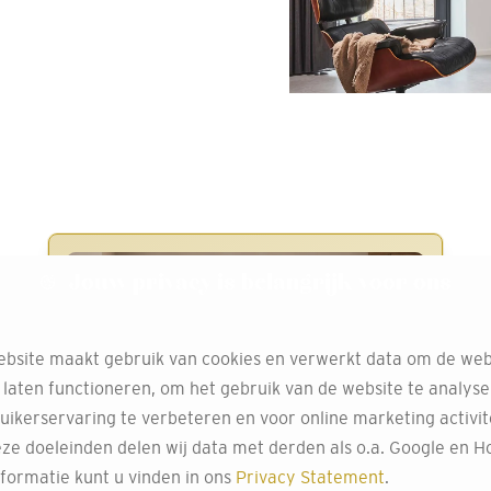
Meest Gekozen
Jouw privacy is belangrijk voor ons
bsite maakt gebruik van cookies en verwerkt data om de web
 laten functioneren, om het gebruik van de website te analys
uikerservaring te verbeteren en voor online marketing activit
ze doeleinden delen wij data met derden als o.a. Google en Ho
formatie kunt u vinden in ons
Privacy Statement
.