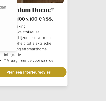
 dan
Premium Duette®
meting: 100 x 100 € 488.-
 luxe afwerking
Exclusieve stofkeuze
Sterk in bijzondere vormen
Mogelijkheid tot elektrische
bediening en smarthome
integratie
* Vraag naar de voorwaarden
Plan een interieuradvies