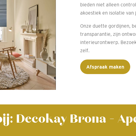
bieden niet alleen contro
akoestiek en isolatie van j
Onze duette gordijnen, b
transparantie, zijn ontw
interieurontwerp. Bezoek
zelf.
Afspraak maken
bij: Decokay Brona - A