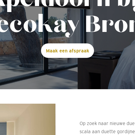
ecokay Bro
Maak een afspraak
Op zoek naar nieuwe duet
scala aan duette gordijn