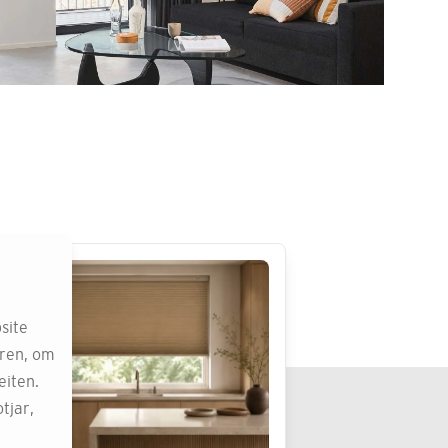
site
eren, om
eiten.
tjar,