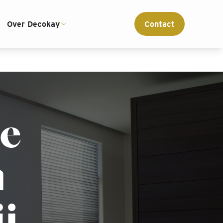
ce
Interieur advies op maat
Over Decokay
Contact
te
n
j