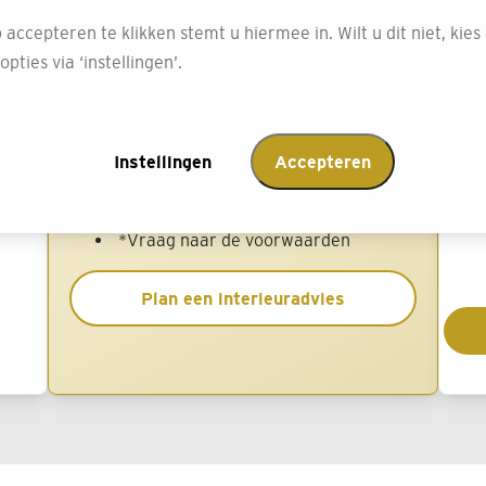
Duette® Plus
 accepteren te klikken stemt u hiermee in. Wilt u dit niet, kies
pties via ‘instellingen’.
Afmeting: 100 x 100 € 319.-
Af
Meer comfort en een verfijnde uitstraling
De
Standaardbediening trekkoord
erpe
Instellingen
Uitgebreide kleurencollectie
Accepteren
Meerdere montage- en
bedieningsmogelijkheden
*Vraag naar de voorwaarden
Plan een interieuradvies