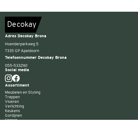
De
c
o
k
a
y
Adres Decokay Brona
Hoenderparkweg 5
7335 GP Apeldoorn
Telefoonnummer Decokay Brona
055-5332161
Social media
Assortiment
Meubelen en Styling
Trappen
Vloeren
Verlichting
Keukens
Gordijnen
Horren
Buitenzonwering
Wandbekleding
Kast op maat