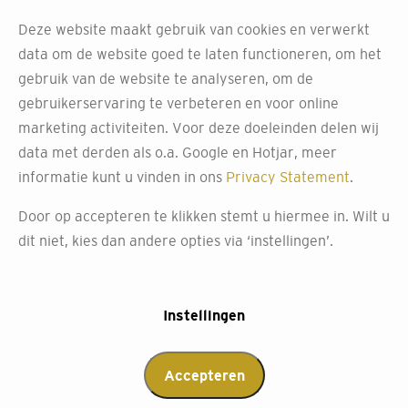
Deze website maakt gebruik van cookies en verwerkt
data om de website goed te laten functioneren, om het
Kies voor onze
gebruik van de website te analyseren, om de
gebruikerservaring te verbeteren en voor online
eenvoudige montage en
marketing activiteiten. Voor deze doeleinden delen wij
professionele service
data met derden als o.a. Google en Hotjar, meer
informatie kunt u vinden in ons
Privacy Statement
.
Bij Decokay Brona staan onze monteurs klaar om jouw
Door op accepteren te klikken stemt u hiermee in. Wilt u
shutters te monteren. Of het nu gaat om standaard
dit niet, kies dan andere opties via ‘instellingen’.
ramen, speciale raamvormen of openslaande deuren,
onze medewerkers zorgen ervoor dat je shutters
helemaal naar wens worden geplaatst.
Instellingen
Wij bezorgen de shutters en alle montagematerialen bij
je thuis. Na de levering starten we direct met de
Accepteren
installatie, inclusief uitgebreide tests van de bediening en