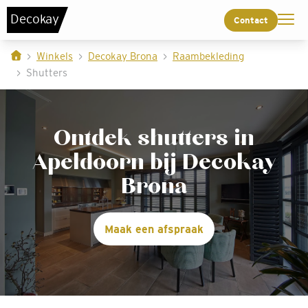
De
c
o
k
a
y
Contact
Winkels
Decokay Brona
Raambekleding
Shutters
Ontdek shutters in
Apeldoorn bij Decokay
Brona
Maak een afspraak