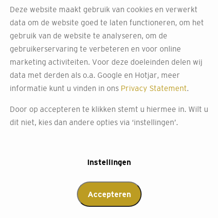
Deze website maakt gebruik van cookies en verwerkt
Weet je niet zeker welke zonwering het beste bij jouw
data om de website goed te laten functioneren, om het
huis past? Kom langs voor persoonlijk advies. Laat onze
gebruik van de website te analyseren, om de
experts je adviseren over de optimale buitenzonwering
gebruikerservaring te verbeteren en voor online
voor jouw thuis.
marketing activiteiten. Voor deze doeleinden delen wij
data met derden als o.a. Google en Hotjar, meer
Afspraak maken
informatie kunt u vinden in ons
Privacy Statement
.
Door op accepteren te klikken stemt u hiermee in. Wilt u
dit niet, kies dan andere opties via ‘instellingen’.
Instellingen
Accepteren