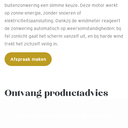
buitenzonwering een slimme keuze. Deze motor werkt
op zonne-energie, zonder snoeren of
elektriciteitsaansluiting. Dankzij de windmeter reageert
de zonwering automatisch op weersomstandigheden: bij
fel zonlicht gaat het scherm vanzelf uit, en bij harde wind
trekt het zichzelf veilig in.
Afspraak maken
Ontvang productadvies
voor jouw
buitenzonwering bij
Jouw privacy is belangrijk voor ons
Decokay Assen