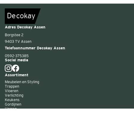
De
c
o
k
a
y
Adres Decokay Assen
Borgstee 2
9403 TV Assen
Telefoonnummer Decokay Assen
0592-375385
Social media
Assortiment
Meubelen en Styling
Trappen
Vloeren
Verlichting
Keukens
Gordijnen
Horren
Buitenzonwering
Wandbekleding
Kast op maat
Garagedeuren
Binnenverf