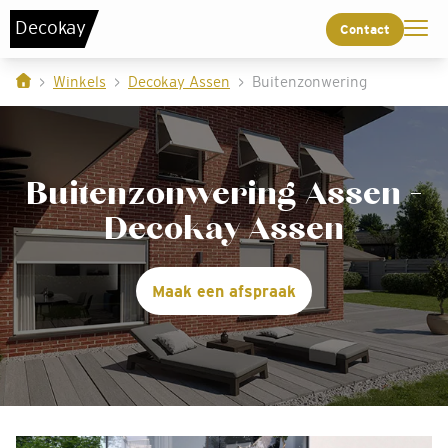
De
c
o
k
a
y
Contact
Winkels
Decokay Assen
Buitenzonwering
Buitenzonwering Assen -
Decokay Assen
Maak een afspraak