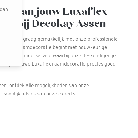
ten van jouw Luxaflex
 dan
tie bij Decokay Assen
we het je graag gemakkelijk met onze professionele
passende raamdecoratie begint met nauwkeurige
van onze inmeetservice waarbij onze deskundigen je
dat je nieuwe Luxaflex raamdecoratie precies goed
sen, ontdek alle mogelijkheden van onze
rsoonlijk advies van onze experts.