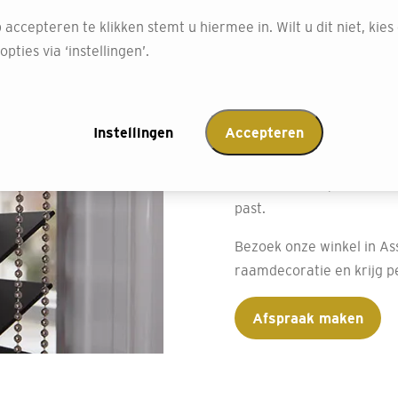
Gratis inme
 accepteren te klikken stemt u hiermee in. Wilt u dit niet, kies
pties via ‘instellingen’.
raamdecora
Bij Decokay Assen maken 
Instellingen
Accepteren
inmeetservice. Perfect 
metingen. Maak gebruik 
ramen exact opmeten, zo
past.
Bezoek onze winkel in As
raamdecoratie en krijg pe
Afspraak maken