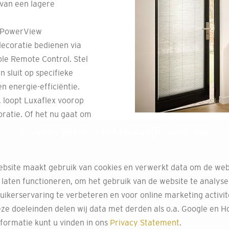
 van een lagere
e PowerView
ecoratie bedienen via
ble Remote Control. Stel
 sluit op specifieke
n energie-efficiëntie.
, loopt Luxaflex voorop
ratie. Of het nu gaat om
ste materialen en
Jouw privacy is belangrijk voor ons
en stijlvol is.
bsite maakt gebruik van cookies en verwerkt data om de web
 laten functioneren, om het gebruik van de website te analys
uikerservaring te verbeteren en voor online marketing activit
ze doeleinden delen wij data met derden als o.a. Google en Ho
formatie kunt u vinden in ons
Privacy Statement
.