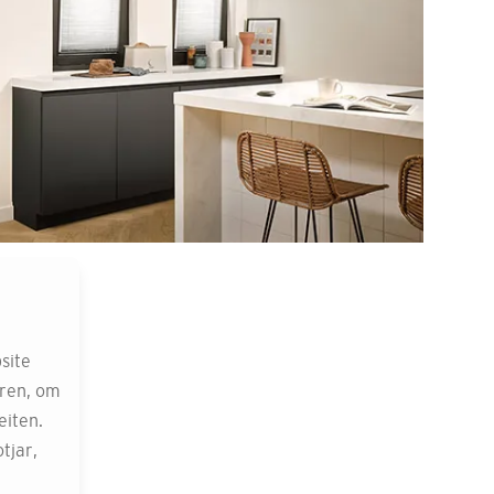
site
eren, om
eiten.
tjar,