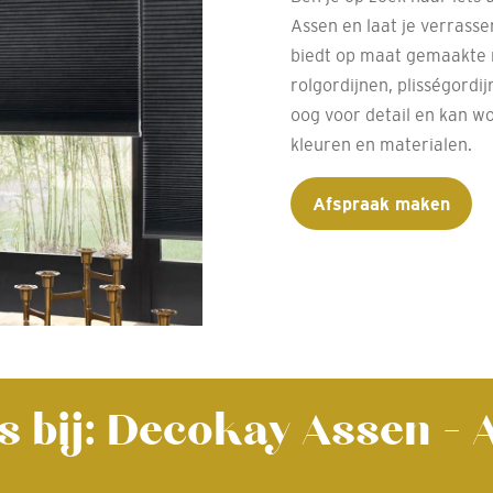
Assen en laat je verrasse
biedt op maat gemaakte 
rolgordijnen, plisségordi
oog voor detail en kan w
kleuren en materialen.
Afspraak maken
s bij: Decokay Assen -