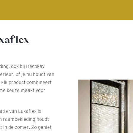
xaflex
ding, ook bij Decokay
erieur, of je nu houdt van
. Elk product combineert
imme keuze maakt voor
ie van Luxaflex is
en raambekleding houdt
t in de zomer. Zo geniet