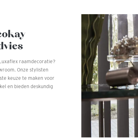
cokay
dvies
 Luxaflex raamdecoratie?
wroom. Onze stylisten
este keuze te maken voor
nkel en bieden deskundig