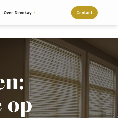
ce
Interieur advies op maat
Over Decokay
Contact
en:
 op