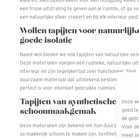
kleuren. Kies bijvoorbeeld voor een hoogpolig kleed 
een frisse uitstraling te geven aan je ruimte, of ga v
een natuurlijke sfeer creëert en bij elk interieur past
Wollen tapijten voor natuurlijk
goede isolatie
Naast wol bieden we ook tapijten van natuurlijke vezel
Deze materialen voegen een rustieke, natuurlijke uits
interieur en zijn tegelijkertijd zeer functioneel. Sisal,
duurzaam materiaal dat uitstekend bestand is tegen 
perfect is voor intensief gebruikte ruimtes zoals de h
Tapijten van synthetische vezel
Deze we
schoonmaakgemak
goed te
de gebr
Deze materialen zijn bekend om hun duurzaamheid, st
Voor de
ze makkelijk schoon te maken zijn. Synthetische tapij
meer in