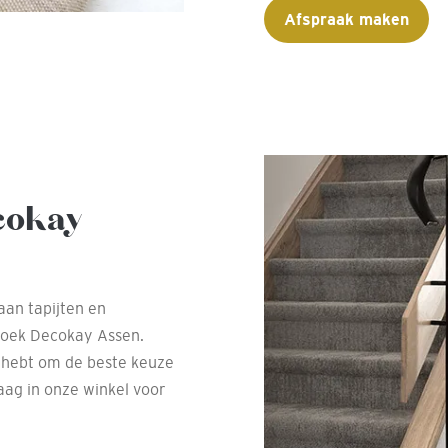
Afspraak maken
cokay
aan tapijten en
zoek Decokay Assen.
g hebt om de beste keuze
aag in onze winkel voor