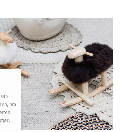
site
eren, om
eiten.
tjar,