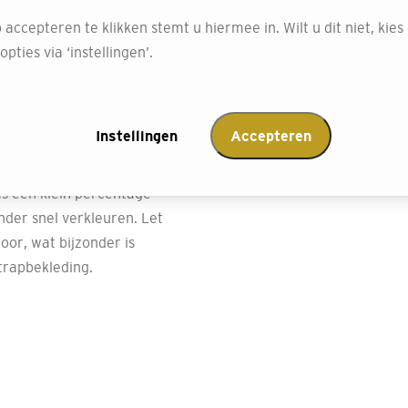
en of huisdieren.
 accepteren te klikken stemt u hiermee in. Wilt u dit niet, kies
tstraling? Ga
pties via ‘instellingen’.
of zeegras, beschikbaar in
Instellingen
Accepteren
ke materialen kunnen
ijten die qua uiterlijk en
ms een klein percentage
der snel verkleuren. Let
oor, wat bijzonder is
trapbekleding.