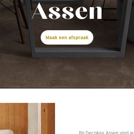
Assen
Maak een afspraak
Bij Decokay Assen vind je