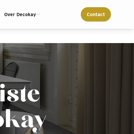
ce
Interieur advies op maat
Over Decokay
Contact
iste
cokay