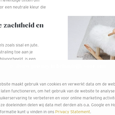
in levendige tinten om
oor een neutrale kleur die
.
e zachtheid en
s zoals sisal en jute.
traling toe aan je
 bijvoorbeeld, is een
Jouw privacy is belangrijk voor ons
slijtage, waardoor het
al.
s voor
bsite maakt gebruik van cookies en verwerkt data om de web
 laten functioneren, om het gebruik van de website te analys
uikerservaring te verbeteren en voor online marketing activit
evigheid en het feit dat
ze doeleinden delen wij data met derden als o.a. Google en Ho
ten zijn vaak
formatie kunt u vinden in ons
Privacy Statement
.