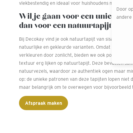
vlekbestendig en ideaal voor huishoudens met kinder
Door op
Wil je gaan voor een unieke ui
andere o
dan voor een natuurtapijt
Bij Decokay vind je ook natuurtapijt van sisal, kokos 
natuurlijke en gekleurde varianten. Omdat natuurlij
verkleuren door zonlicht, bieden we ook polyamide tap
textuur erg lijken op natuurtapijt. Deze bevatten so
natuurvezels, waardoor ze authentiek ogen maar min
op: de unieke patronen van deze tapijten lopen niet d
maar belangrijk om te overwegen voor bijvoorbeeld 
Afspraak maken