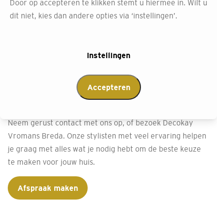
Door op accepteren te klikken stemt u hiermee in. Wilt u
Afspraak maken
dit niet, kies dan andere opties via ‘instellingen’.
Instellingen
Neem contact op met
Decokay Breda
Accepteren
Heb je vragen of wil je meer weten over ons behang?
Neem gerust contact met ons op, of bezoek Decokay
Vromans Breda. Onze stylisten met veel ervaring helpen
je graag met alles wat je nodig hebt om de beste keuze
te maken voor jouw huis.
Afspraak maken