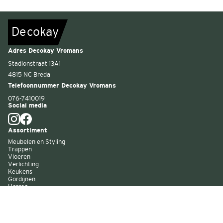
De
c
o
k
a
y
Adres Decokay Vromans
Stadionstraat 13A1
4815 NC Breda
Telefoonnummer Decokay Vromans
076-7410019
Social media
Assortiment
Meubelen en Styling
Trappen
Vloeren
Verlichting
Keukens
Gordijnen
Horren
Buitenzonwering
Wandbekleding
Kast op maat
Garagedeuren