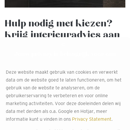
Hulp nodig met kiezen?
Krijg interieuradvies aan
huis
Jouw privacy is belangrijk voor ons
Twijfel je over het perfecte behang voor jouw ruimte?
Maak gebruik van ons gratis interieuradvies aan huis.
Deze website maakt gebruik van cookies en verwerkt
Onze ervaren stylisten in Breda helpen je graag bij het
data om de website goed te laten functioneren, om het
maken van de juiste keuze die het beste past bij jouw stijl
gebruik van de website te analyseren, om de
en wensen.
gebruikerservaring te verbeteren en voor online
marketing activiteiten. Voor deze doeleinden delen wij
Ze bezoeken je thuis, bekijken je ruimte, luisteren naar je
data met derden als o.a. Google en Hotjar, meer
wensen en geven persoonlijk advies op maat. Maak
informatie kunt u vinden in ons
Privacy Statement
.
vrijblijvend gebruik van deze service.