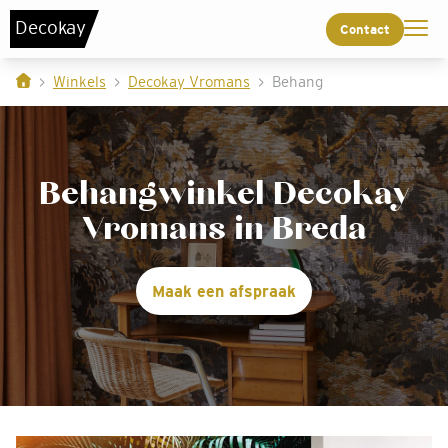
De
c
o
k
a
y
Contact
Winkels
Decokay Vromans
Behang
Behangwinkel Decokay
Vromans in Breda
Maak een afspraak