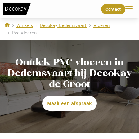
De
c
o
k
a
y
Contact
Winkels
Decokay Dedemsvaart
Vloeren
Pvc Vloeren
Ontdek PVC vloeren in
Dedemsvaart bij Decokay
de Groot
Maak een afspraak