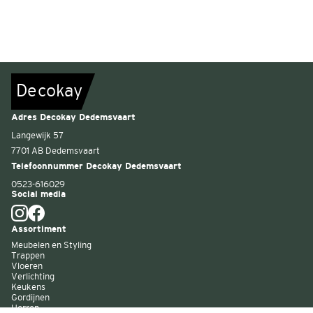
De
c
o
k
a
y
Adres Decokay Dedemsvaart
Langewijk 57
7701 AB Dedemsvaart
Telefoonnummer Decokay Dedemsvaart
0523-616029
Social media
Assortiment
Meubelen en Styling
Trappen
Vloeren
Verlichting
Keukens
Gordijnen
Horren